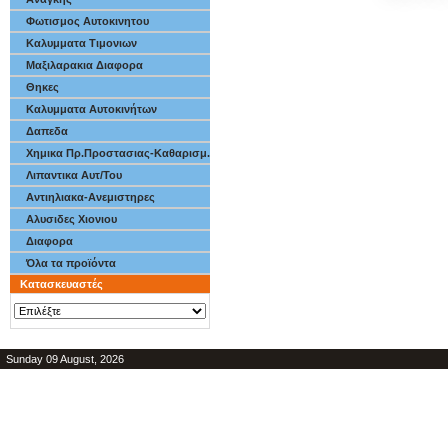
Φωτισμος Αυτοκινητου
Καλυμματα Τιμονιων
Μαξιλαρακια Διαφορα
Θηκες
Καλυμματα Αυτοκινήτων
Δαπεδα
Χημικα Πρ.Προστασιας-Καθαρισμ.
Λιπαντικα Αυτ/Του
Αντιηλιακα-Ανεμιστηρες
Αλυσιδες Χιονιου
Διαφορα
Όλα τα προϊόντα
Κατασκευαστές
Sunday 09 August, 2026