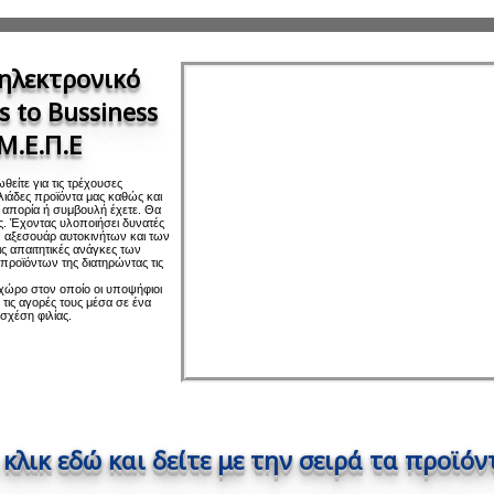
ηλεκτρονικό
s to Bussiness
Μ.Ε.Π.Ε
θείτε για τις τρέχουσες
λιάδες προϊόντα μας καθώς και
ε απορία ή συμβουλή έχετε. Θα
ς. Έχοντας υλοποιήσει δυνατές
 αξεσουάρ αυτοκινήτων και των
ις απαιτητικές ανάγκες των
 προϊόντων της διατηρώντας τις
 χώρο στον οποίο οι υποψήφιοι
τις αγορές τους μέσα σε ένα
σχέση φιλίας.
 κλικ εδώ και δείτε με την σειρά τα προϊόν