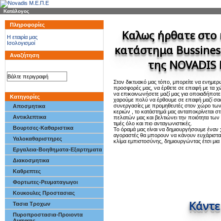
Κατάλογος
Πληροφορίες
Καλως ήρθατε στο 
H εταιρία μας
Ισολογισμοί
κατάστημα
Bussines
Αναζήτηση
της NOVADIS 
Στον δικτυακό μας τόπο, μπορείτε να ενημερω
προσφορές μας, να έρθετε σε επαφή με τα χι
να επικοινωνήσετε μαζί μας για οποιαδήποτ
Κατηγορίες
χαρούμε πολύ να έρθουμε σε επαφή μαζί σα
συνεργασίες με προμηθευτές στον χώρο των
Αποσμητικα
κεριών , το κατάστημά μας ανταποκρίνεται στ
Αντικλεπτικα
πελατών μας και βελτιώνει την ποιότητα των
τιμές όλο και πιο ανταγωνιστικές.
Βουρτσες-Καθαριστικα
Το όραμά μας είναι να δημιουργήσουμε έναν
αγοραστές θα μπορουν να κάνουν ευχάριστα 
Υαλοκαθαριστηρες
κλίμα εμπιστοσύνης, δημιουργώντας έτσι μια 
Εργαλεια-Βοηθηματα-Εξαρτηματα
Διακοσμητικα
Καθρεπτες
Φορτωτες-Ρευματαγωγοι
Κουκουλες Προστασιας
Κάντε
Τασια Τροχων
Πυροπροστασια-Προιοντα
Αναγκης