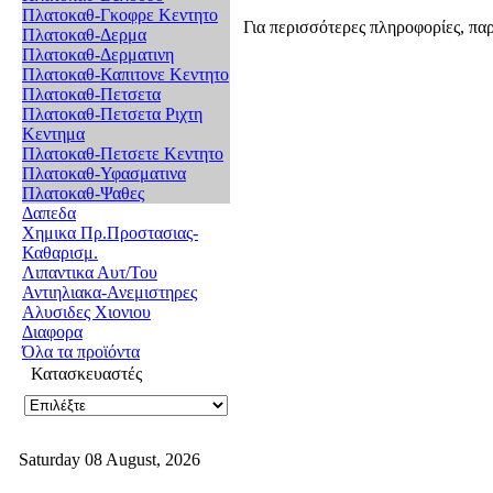
Πλατοκαθ-Γκοφρε Κεντητο
Για περισσότερες πληροφορίες, πα
Πλατοκαθ-Δερμα
Πλατοκαθ-Δερματινη
Πλατοκαθ-Καπιτονε Κεντητο
Πλατοκαθ-Πετσετα
Πλατοκαθ-Πετσετα Ριχτη
Κεντημα
Πλατοκαθ-Πετσετε Κεντητο
Πλατοκαθ-Υφασματινα
Πλατοκαθ-Ψαθες
Δαπεδα
Χημικα Πρ.Προστασιας-
Καθαρισμ.
Λιπαντικα Αυτ/Του
Αντιηλιακα-Ανεμιστηρες
Αλυσιδες Χιονιου
Διαφορα
Όλα τα προϊόντα
Κατασκευαστές
Saturday 08 August, 2026