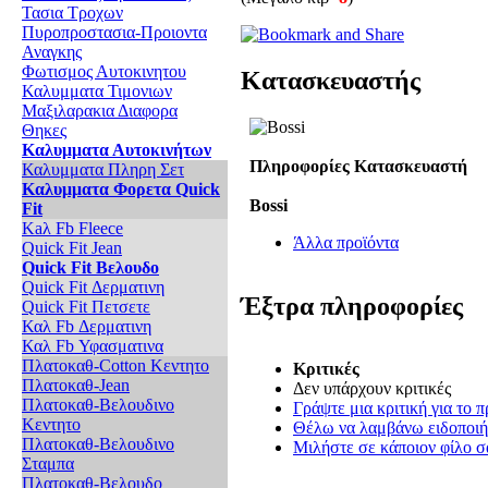
Τασια Τροχων
Πυροπροστασια-Προιοντα
Αναγκης
Φωτισμος Αυτοκινητου
Κατασκευαστής
Καλυμματα Τιμονιων
Μαξιλαρακια Διαφορα
Θηκες
Καλυμματα Αυτοκινήτων
Πληροφορίες Κατασκευαστή
Καλυμματα Πληρη Σετ
Καλυμματα Φορετα Quick
Bossi
Fit
Kaλ Fb Fleece
Άλλα προϊόντα
Quick Fit Jean
Quick Fit Βελουδο
Quick Fit Δερματινη
Έξτρα πληροφορίες
Quick Fit Πετσετε
Καλ Fb Δερματινη
Καλ Fb Υφασματινα
Πλατοκαθ-Cotton Κεντητο
Κριτικές
Πλατοκαθ-Jean
Δεν υπάρχουν κριτικές
Πλατοκαθ-Βελουδινο
Γράψτε μια κριτική για το π
Κεντητο
Θέλω να λαμβάνω ειδοποιήσ
Πλατοκαθ-Βελουδινο
Μιλήστε σε κάποιον φίλο σα
Σταμπα
Πλατοκαθ-Βελουδο