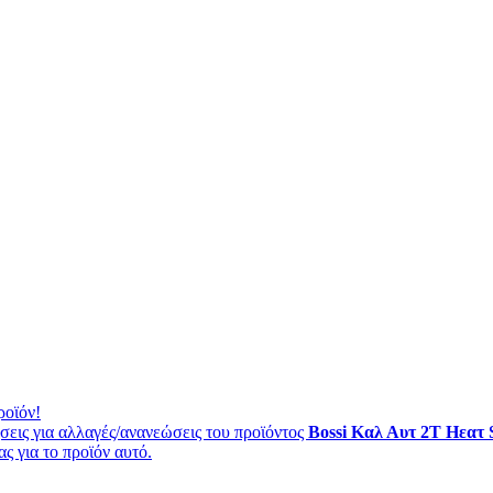
ροϊόν!
εις για αλλαγές/ανανεώσεις του προϊόντος
Bossi Καλ Αυτ 2Τ Ηεατ
ς για το προϊόν αυτό.