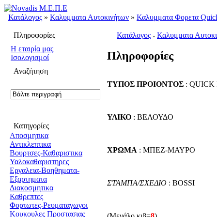
Κατάλογος
»
Καλυμματα Αυτοκινήτων
»
Καλυμματα Φορετα Quick
Πληροφορίες
Κατάλογος
Καλυμματα Αυτοκ
»
H εταιρία μας
Πληροφορίες
Ισολογισμοί
Αναζήτηση
ΤΥΠΟΣ ΠΡΟΙΟΝΤΟΣ
: QUICK
ΥΛΙΚΟ
: ΒΕΛΟΥΔΟ
Κατηγορίες
Αποσμητικα
Αντικλεπτικα
ΧΡΩΜΑ
: ΜΠΕΖ-ΜΑΥΡΟ
Βουρτσες-Καθαριστικα
Υαλοκαθαριστηρες
Εργαλεια-Βοηθηματα-
Εξαρτηματα
ΣΤΑΜΠΑ/ΣΧΕΔΙΟ
: BOSSI
Διακοσμητικα
Καθρεπτες
Φορτωτες-Ρευματαγωγοι
Κουκουλες Προστασιας
(Μεγάλο κιβ=
8
)