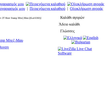
ογαριασμός μου
|
Περιεχόμενα καλαθιού
|
Ολοκλήρωση αγοράς
Καλάθι αγορών
υτ 2Τ Ηεατ Stamp Μπεζ-Μαυ
[(Κωδ 6360)]
Άδειο καλάθι
Γλώσσες