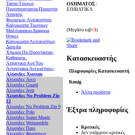
Τασια Τροχων
ΟΧΗΜΑΤΟΣ
:
Πυροπροστασια-Προιοντα
ΕΠΙΒΑΤΙΚΑ
Αναγκης
Φωτισμος Αυτοκινητου
Καλυμματα Τιμονιων
(Μεγάλο κιβ=
3
)
Μαξιλαρακια Διαφορα
Θηκες
Καλυμματα Αυτοκινήτων
Δαπεδα
Χημικα Πρ.Προστασιας-
Κατασκευαστής
Καθαρισμ.
Λιπαντικα Αυτ/Του
Αντιηλιακα-Ανεμιστηρες
Πληροφορίες Κατασκευαστή
Αλυσιδες Χιονιου
Αλυσιδες Arco
Konig
Αλυσιδες Guard
Αλυσιδες Jeep
Άλλα προϊόντα
Αλυσιδες No Problem Zip
12
Αλυσιδες No Problem Zip 9
Έξτρα πληροφορίες
Αλυσιδες Polo
Αλυσιδες Super Magic
Αλυσιδες Weissenfels
Κριτικές
Αλυσιδες Πανι
Δεν υπάρχουν κριτικές
Αλυσιδες Φορτηγων