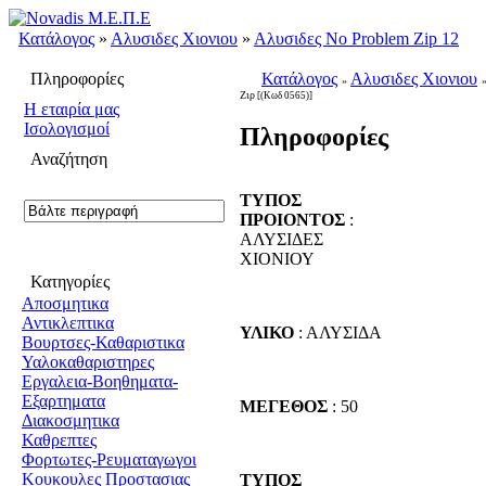
Κατάλογος
»
Αλυσιδες Χιονιου
»
Αλυσιδες No Problem Zip 12
Πληροφορίες
Κατάλογος
Αλυσιδες Χιονιου
»
Ζιρ
[(Κωδ 0565)]
H εταιρία μας
Ισολογισμοί
Πληροφορίες
Αναζήτηση
ΤΥΠΟΣ
ΠΡΟΙΟΝΤΟΣ
:
ΑΛΥΣΙΔΕΣ
ΧΙΟΝΙΟΥ
Κατηγορίες
Αποσμητικα
Αντικλεπτικα
ΥΛΙΚΟ
: ΑΛΥΣΙΔΑ
Βουρτσες-Καθαριστικα
Υαλοκαθαριστηρες
Εργαλεια-Βοηθηματα-
Εξαρτηματα
ΜΕΓΕΘΟΣ
: 50
Διακοσμητικα
Καθρεπτες
Φορτωτες-Ρευματαγωγοι
Κουκουλες Προστασιας
ΤΥΠΟΣ