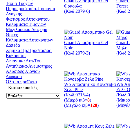
Guard Αποσμητικο Gel
Guard 
Τασια Τροχων
Φραουλα
Forest
Πυροπροστασια-Προιοντα
(Κωδ 2079-6)
(Κωδ 2
Αναγκης
Φωτισμος Αυτοκινητου
Καλυμματα Τιμονιων
Μαξιλαρακια Διαφορα
Θηκες
Καλυμματα Αυτοκινήτων
Guard Αποσμητικο Gel
Guard 
Δαπεδα
Noir
Μηλο
Χημικα Πρ.Προστασιας-
(Κωδ 2079-3)
(Κωδ 2
Καθαρισμ.
Λιπαντικα Αυτ/Του
Αντιηλιακα-Ανεμιστηρες
Αλυσιδες Χιονιου
Διαφορα
Όλα τα προϊόντα
Wb Αποσμητικο Κονσερβα
Wb Απ
Κατασκευαστές
Ζελε Pine
Ζελε O
(Κωδ 0715-4)
(Κωδ 0
(Μικρό κιβ=
8
)
(Μικρό
(Μεγάλο κιβ=
128
)
(Μεγάλ