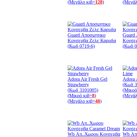
(Μεγάλο κιβ=
128
)
(Μεγάλ
Guard Αποσμητικο
Guard 
Κονσερβα Ζελε Καρυδα
Κονσερ
(Κωδ 0719-6)
(Κωδ 0
Adora Air Fresh Gel
Adora 
Strawberry
(Κωδ 3
(Κωδ 3101005)
(Μικρό
(Μικρό κιβ=
8
)
(Μεγάλ
(Μεγάλο κιβ=
48
)
Wb Απ..Χωρου Κονσερβα
Wb Απ