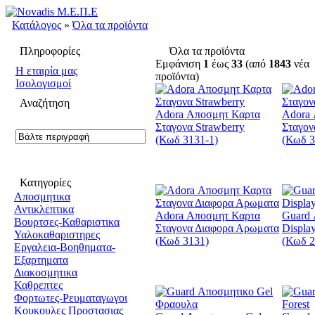
Κατάλογος
»
Όλα τα προϊόντα
Πληροφορίες
Όλα τα προϊόντα
Εμφάνιση
1
έως
33
(από
1843
νέα
H εταιρία μας
προϊόντα)
Ισολογισμοί
Αναζήτηση
Adora Αποσμητ Καρτα
Adora
Σταγονα Strawberry
Σταγον
(Κωδ 3131-1)
(Κωδ 3
Κατηγορίες
Αποσμητικα
Αντικλεπτικα
Adora Αποσμητ Καρτα
Guard 
Βουρτσες-Καθαριστικα
Σταγονα Διαφορα Αρωματα
Displa
Υαλοκαθαριστηρες
(Κωδ 3131)
(Κωδ 2
Εργαλεια-Βοηθηματα-
Εξαρτηματα
Διακοσμητικα
Καθρεπτες
Φορτωτες-Ρευματαγωγοι
Κουκουλες Προστασιας