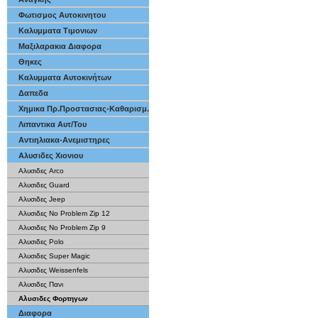
Φωτισμος Αυτοκινητου
Καλυμματα Τιμονιων
Μαξιλαρακια Διαφορα
Θηκες
Καλυμματα Αυτοκινήτων
Δαπεδα
Χημικα Πρ.Προστασιας-Καθαρισμ.
Λιπαντικα Αυτ/Του
Αντιηλιακα-Ανεμιστηρες
Αλυσιδες Χιονιου
Αλυσιδες Arco
Αλυσιδες Guard
Αλυσιδες Jeep
Αλυσιδες No Problem Zip 12
Αλυσιδες No Problem Zip 9
Αλυσιδες Polo
Αλυσιδες Super Magic
Αλυσιδες Weissenfels
Αλυσιδες Πανι
Αλυσιδες Φορτηγων
Διαφορα