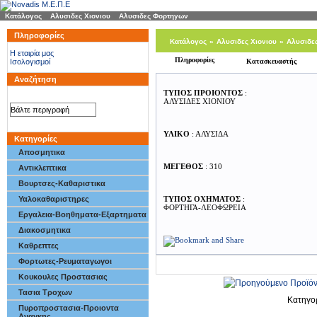
Κατάλογος
»
Αλυσιδες Χιονιου
»
Αλυσιδες Φορτηγων
Πληροφορίες
Κατάλογος
»
Αλυσιδες Χιονιου
»
Αλυσιδε
H εταιρία μας
Πληροφορίες
Ισολογισμοί
Κατασκευαστής
Αναζήτηση
ΤΥΠΟΣ ΠΡΟΙΟΝΤΟΣ
:
ΑΛΥΣΙΔΕΣ ΧΙΟΝΙΟΥ
ΥΛΙΚΟ
: ΑΛΥΣΙΔΑ
Κατηγορίες
Αποσμητικα
ΜΕΓΕΘΟΣ
: 310
Αντικλεπτικα
Βουρτσες-Καθαριστικα
Υαλοκαθαριστηρες
ΤΥΠΟΣ ΟΧΗΜΑΤΟΣ
:
ΦΟΡΤΗΓΑ-ΛΕΟΦΩΡΕIA
Εργαλεια-Βοηθηματα-Εξαρτηματα
Διακοσμητικα
Καθρεπτες
Φορτωτες-Ρευματαγωγοι
Κουκουλες Προστασιας
Τασια Τροχων
Κατηγο
Πυροπροστασια-Προιοντα
Αναγκης