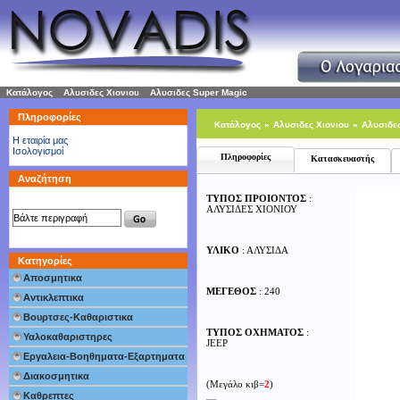
Κατάλογος
»
Αλυσιδες Χιονιου
»
Αλυσιδες Super Magic
Πληροφορίες
Κατάλογος
»
Αλυσιδες Χιονιου
»
Αλυσιδε
H εταιρία μας
Ισολογισμοί
240)]
Πληροφορίες
Κατασκευαστής
Αναζήτηση
ΤΥΠΟΣ ΠΡΟΙΟΝΤΟΣ
:
ΑΛΥΣΙΔΕΣ ΧΙΟΝΙΟΥ
ΥΛΙΚΟ
: ΑΛΥΣΙΔΑ
Κατηγορίες
Αποσμητικα
ΜΕΓΕΘΟΣ
: 240
Αντικλεπτικα
Βουρτσες-Καθαριστικα
ΤΥΠΟΣ ΟΧΗΜΑΤΟΣ
:
Υαλοκαθαριστηρες
JEEP
Εργαλεια-Βοηθηματα-Εξαρτηματα
Διακοσμητικα
(Μεγάλο κιβ=
2
)
Καθρεπτες