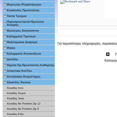
Φορτωτες-Ρευματαγωγοι
Κουκουλες Προστασιας
Τασια Τροχων
Πυροπροστασια-Προιοντα
Αναγκης
Φωτισμος Αυτοκινητου
Καλυμματα Τιμονιων
Μαξιλαρακια Διαφορα
Για περισσότερες πληροφορίες, παρακαλώ
Θηκες
Καλυμματα Αυτοκινήτων
Π
Δαπεδα
Κατηγορ
Χημικα Πρ.Προστασιας-Καθαρισμ.
Λιπαντικα Αυτ/Του
Αντιηλιακα-Ανεμιστηρες
Αλυσιδες Χιονιου
Αλυσιδες Arco
Αλυσιδες Guard
Αλυσιδες Jeep
Αλυσιδες No Problem Zip 12
Αλυσιδες No Problem Zip 9
Αλυσιδες Polo