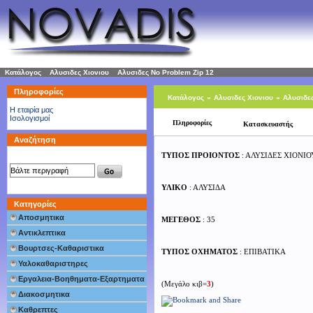
Κατάλογος
»
Αλυσιδες Χιονιου
»
Αλυσιδες No Problem Zip 12
Πληροφορίες
Κατάλογος
»
Αλυσιδες Χιονιου
»
Αλυσιδες
H εταιρία μας
Ισολογισμοί
Πληροφορίες
Κατασκευαστής
Αναζήτηση
ΤΥΠΟΣ ΠΡΟΙΟΝΤΟΣ
: ΑΛΥΣΙΔΕΣ ΧΙΟΝΙΟ
ΥΛΙΚΟ
: ΑΛΥΣΙΔΑ
Κατηγορίες
Αποσμητικα
ΜΕΓΕΘΟΣ
: 35
Αντικλεπτικα
Βουρτσες-Καθαριστικα
ΤΥΠΟΣ ΟΧΗΜΑΤΟΣ
: ΕΠΙΒΑΤΙΚΑ
Υαλοκαθαριστηρες
Εργαλεια-Βοηθηματα-Εξαρτηματα
(Μεγάλο κιβ=
3
)
Διακοσμητικα
Καθρεπτες