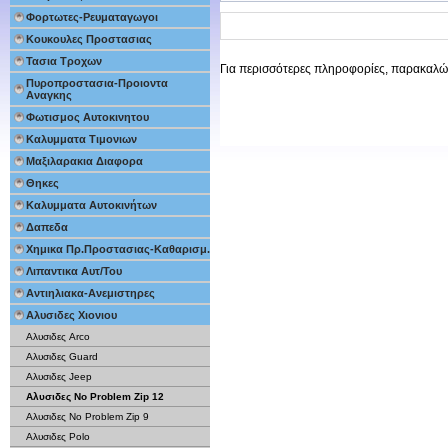
Φορτωτες-Ρευματαγωγοι
Κουκουλες Προστασιας
Τασια Τροχων
Για περισσότερες πληροφορίες, παρακαλώ
Πυροπροστασια-Προιοντα
Αναγκης
Φωτισμος Αυτοκινητου
Καλυμματα Τιμονιων
Μαξιλαρακια Διαφορα
Θηκες
Καλυμματα Αυτοκινήτων
Δαπεδα
Χημικα Πρ.Προστασιας-Καθαρισμ.
Λιπαντικα Αυτ/Του
Αντιηλιακα-Ανεμιστηρες
Αλυσιδες Χιονιου
Αλυσιδες Arco
Αλυσιδες Guard
Αλυσιδες Jeep
Αλυσιδες No Problem Zip 12
Αλυσιδες No Problem Zip 9
Αλυσιδες Polo