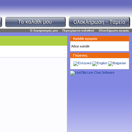
Ο λογαριασμός μου
|
Περιεχόμενα καλαθιού
|
Ολοκλήρωση αγοράς
Καλάθι αγορών
Άδειο καλάθι
Γλώσσες