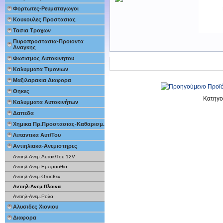
Φορτωτες-Ρευματαγωγοι
Κουκουλες Προστασιας
Τασια Τροχων
Πυροπροστασια-Προιοντα
Αναγκης
Φωτισμος Αυτοκινητου
Καλυμματα Τιμονιων
Μαξιλαρακια Διαφορα
Θηκες
Κατηγο
Καλυμματα Αυτοκινήτων
Δαπεδα
Χημικα Πρ.Προστασιας-Καθαρισμ.
Λιπαντικα Αυτ/Του
Αντιηλιακα-Ανεμιστηρες
Αντιηλ-Ανεμ.Αυτοκ/Του 12V
Αντιηλ-Ανεμ.Εμπροσθια
Αντιηλ-Ανεμ.Οπισθεν
Αντιηλ-Ανεμ.Πλαινα
Αντιηλ-Ανεμ.Ρολο
Αλυσιδες Χιονιου
Διαφορα