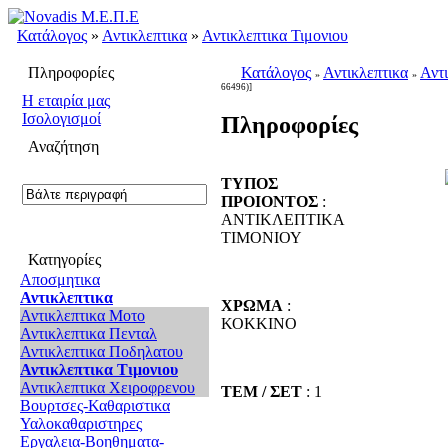
Κατάλογος
»
Αντικλεπτικα
»
Αντικλεπτικα Τιμονιου
Πληροφορίες
Κατάλογος
Αντικλεπτικα
Αντι
»
»
66496)]
H εταιρία μας
Ισολογισμοί
Πληροφορίες
Αναζήτηση
ΤΥΠΟΣ
ΠΡΟΙΟΝΤΟΣ
:
ΑΝΤΙΚΛΕΠΤΙΚΑ
ΤΙΜΟΝΙΟΥ
Κατηγορίες
Αποσμητικα
Αντικλεπτικα
ΧΡΩΜΑ
:
Αντικλεπτικα Μοτο
ΚΟΚΚΙΝΟ
Αντικλεπτικα Πενταλ
Αντικλεπτικα Ποδηλατου
Αντικλεπτικα Τιμονιου
Αντικλεπτικα Χειροφρενου
ΤΕΜ / ΣΕΤ
: 1
Βουρτσες-Καθαριστικα
Υαλοκαθαριστηρες
Εργαλεια-Βοηθηματα-