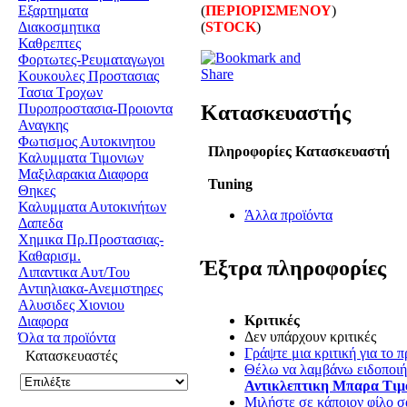
(
ΠΕΡΙΟΡΙΣΜΕΝΟΥ
)
Εξαρτηματα
(
STOCK
)
Διακοσμητικα
Καθρεπτες
Φορτωτες-Ρευματαγωγοι
Κουκουλες Προστασιας
Τασια Τροχων
Κατασκευαστής
Πυροπροστασια-Προιοντα
Αναγκης
Φωτισμος Αυτοκινητου
Πληροφορίες Κατασκευαστή
Καλυμματα Τιμονιων
Μαξιλαρακια Διαφορα
Tuning
Θηκες
Καλυμματα Αυτοκινήτων
Άλλα προϊόντα
Δαπεδα
Χημικα Πρ.Προστασιας-
Καθαρισμ.
Έξτρα πληροφορίες
Λιπαντικα Αυτ/Του
Αντιηλιακα-Ανεμιστηρες
Αλυσιδες Χιονιου
Κριτικές
Διαφορα
Δεν υπάρχουν κριτικές
Όλα τα προϊόντα
Γράψτε μια κριτική για το π
Κατασκευαστές
Θέλω να λαμβάνω ειδοποιήσ
Αντικλεπτικη Μπαρα Τιμ
Μιλήστε σε κάποιον φίλο σα