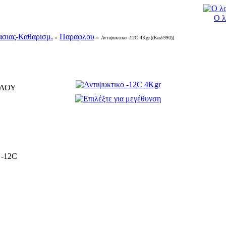
Ο λ
σιας-Καθαρισμ.
Παραφλου
»
»
Αντιψυκτικο -12C 4Kgr
[(Κωδ 990)]
ΦΛΟΥ
 -12C