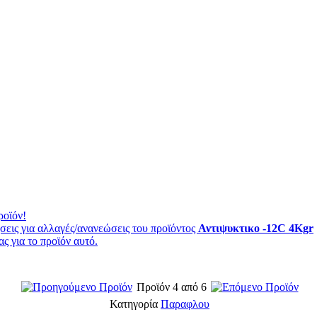
ροϊόν!
εις για αλλαγές/ανανεώσεις του προϊόντος
Αντιψυκτικο -12C 4Kgr
ς για το προϊόν αυτό.
Προϊόν 4 από 6
Κατηγορία
Παραφλου