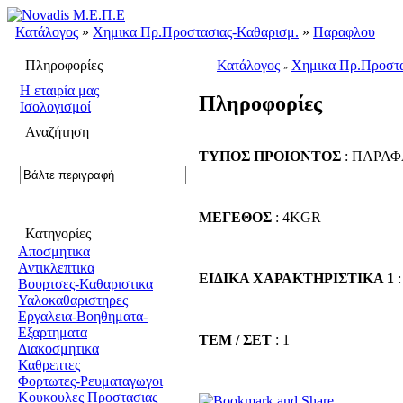
Κατάλογος
»
Χημικα Πρ.Προστασιας-Καθαρισμ.
»
Παραφλου
Πληροφορίες
Κατάλογος
Χημικα Πρ.Προστα
»
H εταιρία μας
Πληροφορίες
Ισολογισμοί
Αναζήτηση
ΤΥΠΟΣ ΠΡΟΙΟΝΤΟΣ
: ΠΑΡΑ
ΜΕΓΕΘΟΣ
: 4KGR
Κατηγορίες
Αποσμητικα
Αντικλεπτικα
ΕΙΔΙΚΑ ΧΑΡΑΚΤΗΡΙΣΤΙΚΑ 1
:
Βουρτσες-Καθαριστικα
Υαλοκαθαριστηρες
Εργαλεια-Βοηθηματα-
Εξαρτηματα
ΤΕΜ / ΣΕΤ
: 1
Διακοσμητικα
Καθρεπτες
Φορτωτες-Ρευματαγωγοι
Κουκουλες Προστασιας