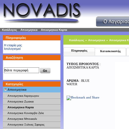
Κατάλογος
»
Αποσμητικα
»
Αποσμητικα Καρτα
Πληροφορίες
Κατάλογος
»
Αποσμητικα
»
Αποσμητικα Κ
H εταιρία μας
Ισολογισμοί
Πληροφορίες
Κατασκευαστής
Αναζήτηση
ΤΥΠΟΣ ΠΡΟΙΟΝΤΟΣ
:
ΑΠΟΣΜΗΤΙΚΑ ΚΑΡΤΑ
ΑΡΩΜΑ
: BLUE
Κατηγορίες
WATER
Αποσμητικα
Αποσμητικα Αεραγωγου
Αποσμητικα Ζωακια
Αποσμητικα Καρτα
Αποσμητικα Κονσερβα Ζελε
Αποσμητικα Μπουκαλι
Αποσμητικα Ξυλινες Σφαιρες