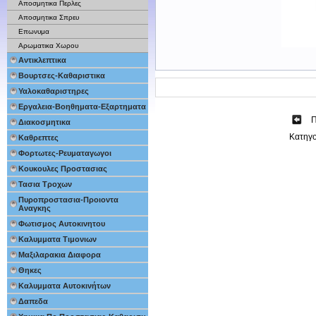
Αποσμητικα Περλες
Αποσμητικα Σπρευ
Επωνυμα
Αρωματικα Χωρου
Αντικλεπτικα
Βουρτσες-Καθαριστικα
Υαλοκαθαριστηρες
Εργαλεια-Βοηθηματα-Εξαρτηματα
Π
Διακοσμητικα
Κατηγ
Καθρεπτες
Φορτωτες-Ρευματαγωγοι
Κουκουλες Προστασιας
Τασια Τροχων
Πυροπροστασια-Προιοντα
Αναγκης
Φωτισμος Αυτοκινητου
Καλυμματα Τιμονιων
Μαξιλαρακια Διαφορα
Θηκες
Καλυμματα Αυτοκινήτων
Δαπεδα