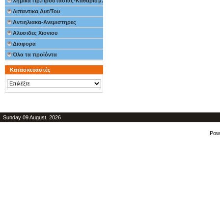
Χημικα Πρ.Προστασιας-Καθαρισμ.
Λιπαντικα Αυτ/Του
Αντιηλιακα-Ανεμιστηρες
Αλυσιδες Χιονιου
Διαφορα
Όλα τα προϊόντα
Κατασκευαστές
Sunday 09 August, 2026
Pow