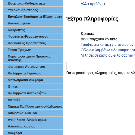
Βουρτσες-Καθαριστικα
Άλλα προϊόντα
Υαλοκαθαριστηρες
Εργαλεια-Βοηθηματα-Εξαρτηματα
Έξτρα πληροφορίες
Διακοσμητικα
Καθρεπτες
Κριτικές
Φορτωτες-Ρευματαγωγοι
Δεν υπάρχουν κριτικές
Κουκουλες Προστασιας
Γράψτε μια κριτική για το προϊόν!
Θέλω να λαμβάνω ειδοποιήσεις γ
Τασια Τροχων
Μιλήστε σε κάποιον φίλο σας για 
Πυροπροστασια-Προιοντα
Αναγκης
Φωτισμος Αυτοκινητου
Για περισσότερες πληροφορίες, παρακαλώ
Καλυμματα Τιμονιων
Μαξιλαρακια Διαφορα
Θηκες
Καλυμματα Αυτοκινήτων
Δαπεδα
Χημικα Πρ.Προστασιας-Καθαρισμ.
Λιπαντικα Αυτ/Του
Αντιηλιακα-Ανεμιστηρες
Αλυσιδες Χιονιου
Διαφορα