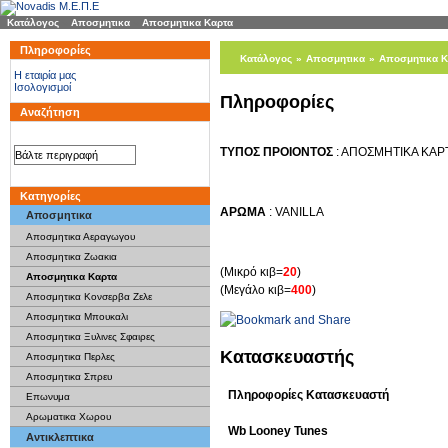
Κατάλογος
»
Αποσμητικα
»
Αποσμητικα Καρτα
Πληροφορίες
Κατάλογος
»
Αποσμητικα
»
Αποσμητικα Κ
H εταιρία μας
Ισολογισμοί
Πληροφορίες
Αναζήτηση
ΤΥΠΟΣ ΠΡΟΙΟΝΤΟΣ
: ΑΠΟΣΜΗΤΙΚΑ ΚΑΡ
Κατηγορίες
ΑΡΩΜΑ
: VANILLA
Αποσμητικα
Αποσμητικα Αεραγωγου
Αποσμητικα Ζωακια
(Μικρό κιβ=
20
)
Αποσμητικα Καρτα
(Μεγάλο κιβ=
400
)
Αποσμητικα Κονσερβα Ζελε
Αποσμητικα Μπουκαλι
Αποσμητικα Ξυλινες Σφαιρες
Κατασκευαστής
Αποσμητικα Περλες
Αποσμητικα Σπρευ
Πληροφορίες Κατασκευαστή
Επωνυμα
Αρωματικα Χωρου
Wb Looney Tunes
Αντικλεπτικα