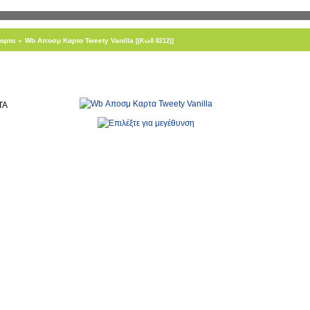
αρτα
»
Wb Αποσμ Καρτα Tweety Vanilla
[(Κωδ 8212)]
ΤΑ