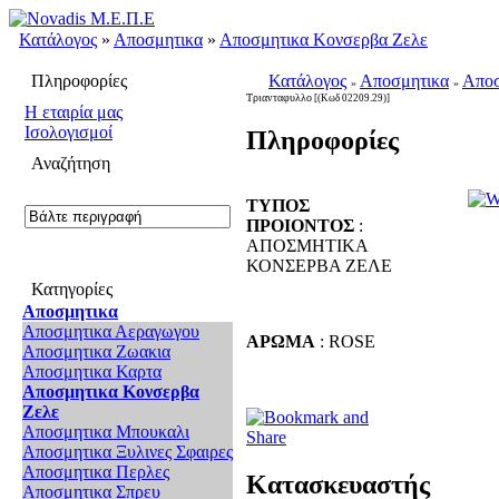
Κατάλογος
»
Αποσμητικα
»
Αποσμητικα Κονσερβα Ζελε
Πληροφορίες
Κατάλογος
Αποσμητικα
Αποσ
»
»
Τριανταφυλλο
[(Κωδ 02209.29)]
H εταιρία μας
Ισολογισμοί
Πληροφορίες
Αναζήτηση
ΤΥΠΟΣ
ΠΡΟΙΟΝΤΟΣ
:
ΑΠΟΣΜΗΤΙΚΑ
ΚΟΝΣΕΡΒΑ ΖΕΛΕ
Κατηγορίες
Αποσμητικα
Αποσμητικα Αεραγωγου
ΑΡΩΜΑ
: ROSE
Αποσμητικα Ζωακια
Αποσμητικα Καρτα
Αποσμητικα Κονσερβα
Ζελε
Αποσμητικα Μπουκαλι
Αποσμητικα Ξυλινες Σφαιρες
Αποσμητικα Περλες
Κατασκευαστής
Αποσμητικα Σπρευ