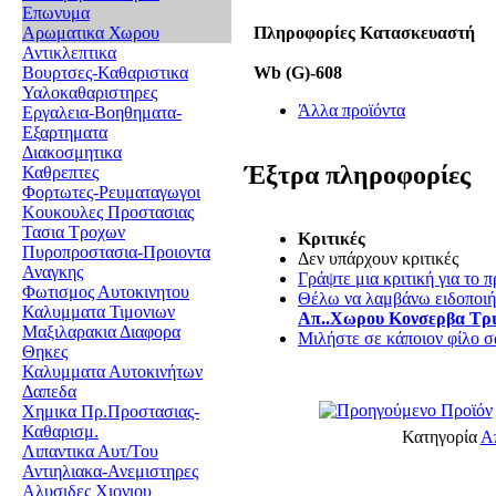
Επωνυμα
Πληροφορίες Κατασκευαστή
Αρωματικα Χωρου
Αντικλεπτικα
Wb (G)-608
Βουρτσες-Καθαριστικα
Υαλοκαθαριστηρες
Άλλα προϊόντα
Εργαλεια-Βοηθηματα-
Εξαρτηματα
Διακοσμητικα
Έξτρα πληροφορίες
Καθρεπτες
Φορτωτες-Ρευματαγωγοι
Κουκουλες Προστασιας
Τασια Τροχων
Κριτικές
Πυροπροστασια-Προιοντα
Δεν υπάρχουν κριτικές
Αναγκης
Γράψτε μια κριτική για το π
Φωτισμος Αυτοκινητου
Θέλω να λαμβάνω ειδοποιήσ
Καλυμματα Τιμονιων
Απ..Χωρου Κονσερβα Τρ
Μαξιλαρακια Διαφορα
Μιλήστε σε κάποιον φίλο σα
Θηκες
Καλυμματα Αυτοκινήτων
Δαπεδα
Χημικα Πρ.Προστασιας-
Καθαρισμ.
Κατηγορία
Α
Λιπαντικα Αυτ/Του
Αντιηλιακα-Ανεμιστηρες
Αλυσιδες Χιονιου