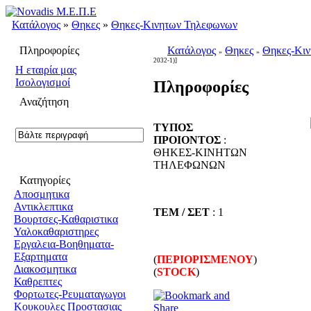
Κατάλογος
»
Θηκες
»
Θηκες-Κινητων Τηλεφωνων
Πληροφορίες
Κατάλογος
Θηκες
Θηκες-Κι
»
»
2032-1)]
H εταιρία μας
Ισολογισμοί
Πληροφορίες
Αναζήτηση
ΤΥΠΟΣ
ΠΡΟΙΟΝΤΟΣ
:
ΘΗΚΕΣ-ΚΙΝΗΤΩΝ
ΤΗΛΕΦΩΝΩΝ
Κατηγορίες
Αποσμητικα
Αντικλεπτικα
ΤΕΜ / ΣΕΤ
: 1
Βουρτσες-Καθαριστικα
Υαλοκαθαριστηρες
Εργαλεια-Βοηθηματα-
Εξαρτηματα
(
ΠΕΡΙΟΡΙΣΜΕΝΟΥ
)
Διακοσμητικα
(
STOCK
)
Καθρεπτες
Φορτωτες-Ρευματαγωγοι
Κουκουλες Προστασιας