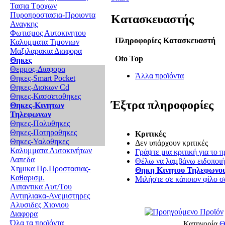
Τασια Τροχων
Πυροπροστασια-Προιοντα
Κατασκευαστής
Αναγκης
Φωτισμος Αυτοκινητου
Πληροφορίες Κατασκευαστή
Καλυμματα Τιμονιων
Μαξιλαρακια Διαφορα
Oto Top
Θηκες
Θερμος-Διαφορα
Άλλα προϊόντα
Θηκες-Smart Pocket
Θηκες-Δισκων Cd
Θηκες-Κασσετοθηκες
Έξτρα πληροφορίες
Θηκες-Κινητων
Τηλεφωνων
Θηκες-Πολυθηκες
Θηκες-Ποτηροθηκες
Κριτικές
Θηκες-Υαλοθηκες
Δεν υπάρχουν κριτικές
Καλυμματα Αυτοκινήτων
Γράψτε μια κριτική για το π
Δαπεδα
Θέλω να λαμβάνω ειδοποιήσ
Χημικα Πρ.Προστασιας-
Θηκη Κινητου Τηλεφωνο
Καθαρισμ.
Μιλήστε σε κάποιον φίλο σα
Λιπαντικα Αυτ/Του
Αντιηλιακα-Ανεμιστηρες
Αλυσιδες Χιονιου
Διαφορα
Όλα τα προϊόντα
Κατηγορία
Θ