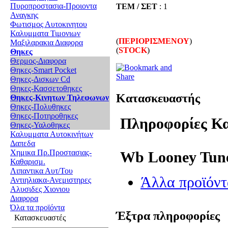
Πυροπροστασια-Προιοντα
ΤΕΜ / ΣΕΤ
: 1
Αναγκης
Φωτισμος Αυτοκινητου
Καλυμματα Τιμονιων
(
ΠΕΡΙΟΡΙΣΜΕΝΟΥ
)
Μαξιλαρακια Διαφορα
(
STOCK
)
Θηκες
Θερμος-Διαφορα
Θηκες-Smart Pocket
Θηκες-Δισκων Cd
Θηκες-Κασσετοθηκες
Κατασκευαστής
Θηκες-Κινητων Τηλεφωνων
Θηκες-Πολυθηκες
Θηκες-Ποτηροθηκες
Πληροφορίες Κ
Θηκες-Υαλοθηκες
Καλυμματα Αυτοκινήτων
Δαπεδα
Χημικα Πρ.Προστασιας-
Wb Looney Tun
Καθαρισμ.
Λιπαντικα Αυτ/Του
Άλλα προϊόντ
Αντιηλιακα-Ανεμιστηρες
Αλυσιδες Χιονιου
Διαφορα
Όλα τα προϊόντα
Έξτρα πληροφορίες
Κατασκευαστές