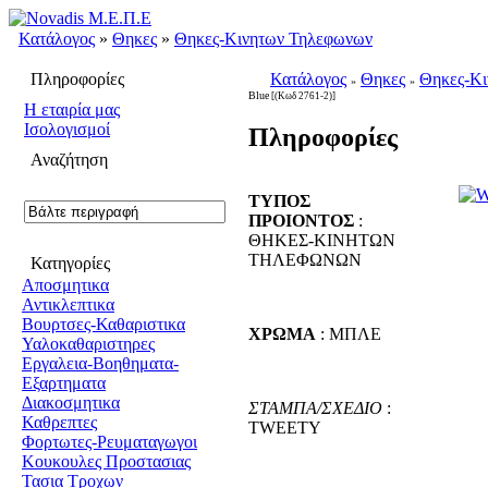
Κατάλογος
»
Θηκες
»
Θηκες-Κινητων Τηλεφωνων
Πληροφορίες
Κατάλογος
Θηκες
Θηκες-Κ
»
»
Blue
[(Κωδ 2761-2)]
H εταιρία μας
Ισολογισμοί
Πληροφορίες
Αναζήτηση
ΤΥΠΟΣ
ΠΡΟΙΟΝΤΟΣ
:
ΘΗΚΕΣ-ΚΙΝΗΤΩΝ
ΤΗΛΕΦΩΝΩΝ
Κατηγορίες
Αποσμητικα
Αντικλεπτικα
Βουρτσες-Καθαριστικα
ΧΡΩΜΑ
: ΜΠΛΕ
Υαλοκαθαριστηρες
Εργαλεια-Βοηθηματα-
Εξαρτηματα
Διακοσμητικα
ΣΤΑΜΠΑ/ΣΧΕΔΙΟ
:
Καθρεπτες
TWEETY
Φορτωτες-Ρευματαγωγοι
Κουκουλες Προστασιας
Τασια Τροχων