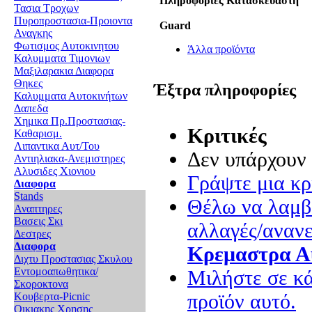
Πληροφορίες Κατασκευαστή
Τασια Τροχων
Πυροπροστασια-Προιοντα
Guard
Αναγκης
Φωτισμος Αυτοκινητου
Άλλα προϊόντα
Καλυμματα Τιμονιων
Μαξιλαρακια Διαφορα
Θηκες
Έξτρα πληροφορίες
Καλυμματα Αυτοκινήτων
Δαπεδα
Χημικα Πρ.Προστασιας-
Κριτικές
Καθαρισμ.
Λιπαντικα Αυτ/Του
Δεν υπάρχουν 
Αντιηλιακα-Ανεμιστηρες
Αλυσιδες Χιονιου
Γράψτε μια κρι
Διαφορα
Stands
Θέλω να λαμβά
Αναπτηρες
Βασεις Σκι
αλλαγές/ανανε
Δεστρες
Διαφορα
Κρεμαστρα Α
Διχτυ Προστασιας Σκυλου
Εντομοαπωθητικα/
Μιλήστε σε κά
Σκοροκτονα
προϊόν αυτό.
Κουβερτα-Picnic
Οικιακης Χρησης