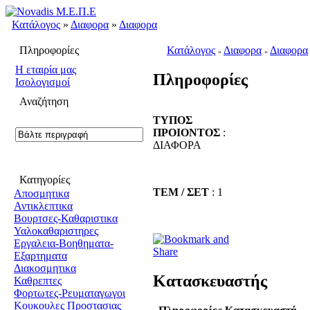
Κατάλογος
»
Διαφορα
»
Διαφορα
Πληροφορίες
Κατάλογος
Διαφορα
Διαφορα
»
»
H εταιρία μας
Πληροφορίες
Ισολογισμοί
Αναζήτηση
ΤΥΠΟΣ
ΠΡΟΙΟΝΤΟΣ
:
ΔΙΑΦΟΡΑ
Κατηγορίες
ΤΕΜ / ΣΕΤ
: 1
Αποσμητικα
Αντικλεπτικα
Βουρτσες-Καθαριστικα
Υαλοκαθαριστηρες
Εργαλεια-Βοηθηματα-
Εξαρτηματα
Διακοσμητικα
Κατασκευαστής
Καθρεπτες
Φορτωτες-Ρευματαγωγοι
Κουκουλες Προστασιας