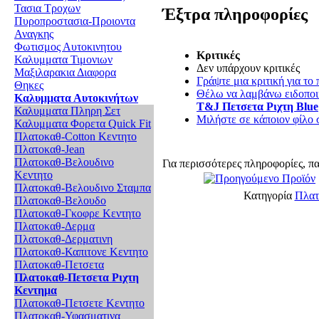
Τασια Τροχων
Έξτρα πληροφορίες
Πυροπροστασια-Προιοντα
Αναγκης
Φωτισμος Αυτοκινητου
Κριτικές
Καλυμματα Τιμονιων
Δεν υπάρχουν κριτικές
Μαξιλαρακια Διαφορα
Γράψτε μια κριτική για το 
Θηκες
Θέλω να λαμβάνω ειδοποιή
Καλυμματα Αυτοκινήτων
T&J Πετσετα Ριχτη Blue
Καλυμματα Πληρη Σετ
Μιλήστε σε κάποιον φίλο σ
Καλυμματα Φορετα Quick Fit
Πλατοκαθ-Cotton Κεντητο
Πλατοκαθ-Jean
Πλατοκαθ-Βελουδινο
Για περισσότερες πληροφορίες, π
Κεντητο
Πλατοκαθ-Βελουδινο Σταμπα
Κατηγορία
Πλατ
Πλατοκαθ-Βελουδο
Πλατοκαθ-Γκοφρε Κεντητο
Πλατοκαθ-Δερμα
Πλατοκαθ-Δερματινη
Πλατοκαθ-Καπιτονε Κεντητο
Πλατοκαθ-Πετσετα
Πλατοκαθ-Πετσετα Ριχτη
Κεντημα
Πλατοκαθ-Πετσετε Κεντητο
Πλατοκαθ-Υφασματινα