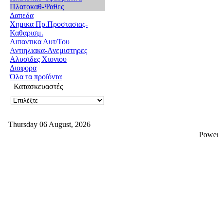
Πλατοκαθ-Ψαθες
Δαπεδα
Χημικα Πρ.Προστασιας-
Καθαρισμ.
Λιπαντικα Αυτ/Του
Αντιηλιακα-Ανεμιστηρες
Αλυσιδες Χιονιου
Διαφορα
Όλα τα προϊόντα
Κατασκευαστές
Thursday 06 August, 2026
Powe