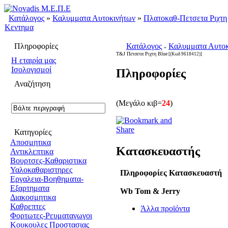
Κατάλογος
»
Καλυμματα Αυτοκινήτων
»
Πλατοκαθ-Πετσετα Ριχτη
Κεντημα
Πληροφορίες
Κατάλογος
Καλυμματα Αυτοκ
»
T&J Πετσετα Ριχτη Blue
[(Κωδ 9618412)]
H εταιρία μας
Ισολογισμοί
Πληροφορίες
Αναζήτηση
(Μεγάλο κιβ=
24
)
Κατηγορίες
Αποσμητικα
Κατασκευαστής
Αντικλεπτικα
Βουρτσες-Καθαριστικα
Υαλοκαθαριστηρες
Πληροφορίες Κατασκευαστή
Εργαλεια-Βοηθηματα-
Εξαρτηματα
Wb Tom & Jerry
Διακοσμητικα
Καθρεπτες
Άλλα προϊόντα
Φορτωτες-Ρευματαγωγοι
Κουκουλες Προστασιας