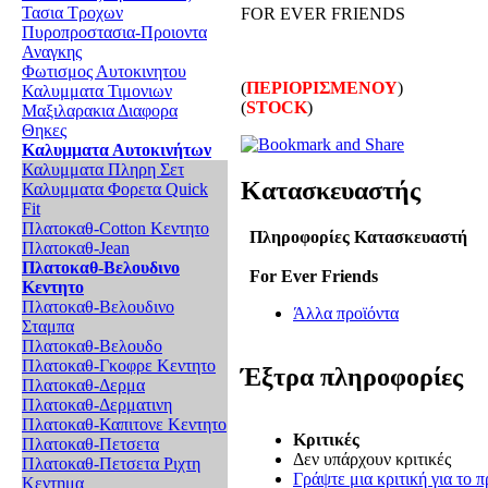
Τασια Τροχων
FOR EVER FRIENDS
Πυροπροστασια-Προιοντα
Αναγκης
Φωτισμος Αυτοκινητου
(
ΠΕΡΙΟΡΙΣΜΕΝΟΥ
)
Καλυμματα Τιμονιων
(
STOCK
)
Μαξιλαρακια Διαφορα
Θηκες
Καλυμματα Αυτοκινήτων
Καλυμματα Πληρη Σετ
Κατασκευαστής
Καλυμματα Φορετα Quick
Fit
Πλατοκαθ-Cotton Κεντητο
Πληροφορίες Κατασκευαστή
Πλατοκαθ-Jean
Πλατοκαθ-Βελουδινο
For Ever Friends
Κεντητο
Πλατοκαθ-Βελουδινο
Άλλα προϊόντα
Σταμπα
Πλατοκαθ-Βελουδο
Πλατοκαθ-Γκοφρε Κεντητο
Έξτρα πληροφορίες
Πλατοκαθ-Δερμα
Πλατοκαθ-Δερματινη
Πλατοκαθ-Καπιτονε Κεντητο
Κριτικές
Πλατοκαθ-Πετσετα
Δεν υπάρχουν κριτικές
Πλατοκαθ-Πετσετα Ριχτη
Γράψτε μια κριτική για το π
Κεντημα