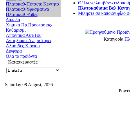
Θέλω να λαμβάνω ειδοποιήσ
Πλατοκαθ-Πετσετε Κεντητο
Πλατοκαθισμα Βελ.Κεντη
Πλατοκαθ-Υφασματινα
Μιλήστε σε κάποιον φίλο σα
Πλατοκαθ-Ψαθες
Δαπεδα
Χημικα Πρ.Προστασιας-
Καθαρισμ.
Λιπαντικα Αυτ/Του
Κατηγορία
Πλ
Αντιηλιακα-Ανεμιστηρες
Αλυσιδες Χιονιου
Διαφορα
Όλα τα προϊόντα
Κατασκευαστές
Saturday 08 August, 2026
Powe