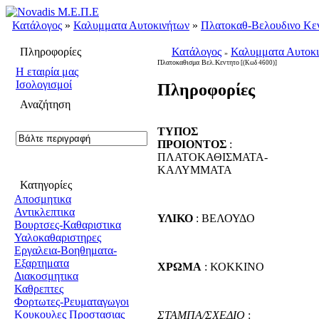
Κατάλογος
»
Καλυμματα Αυτοκινήτων
»
Πλατοκαθ-Βελουδινο Κε
Πληροφορίες
Κατάλογος
Καλυμματα Αυτοκ
»
Πλατοκαθισμα Βελ.Κεντητο
[(Κωδ 4600)]
H εταιρία μας
Ισολογισμοί
Πληροφορίες
Αναζήτηση
ΤΥΠΟΣ
ΠΡΟΙΟΝΤΟΣ
:
ΠΛΑΤΟΚΑΘΙΣΜΑΤΑ-
ΚΑΛΥΜΜΑΤΑ
Κατηγορίες
Αποσμητικα
Αντικλεπτικα
ΥΛΙΚΟ
: ΒΕΛΟΥΔΟ
Βουρτσες-Καθαριστικα
Υαλοκαθαριστηρες
Εργαλεια-Βοηθηματα-
Εξαρτηματα
ΧΡΩΜΑ
: ΚΟΚΚΙΝΟ
Διακοσμητικα
Καθρεπτες
Φορτωτες-Ρευματαγωγοι
Κουκουλες Προστασιας
ΣΤΑΜΠΑ/ΣΧΕΔΙΟ
: