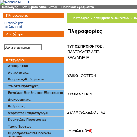
Κατάλογος
»
Καλυμματα Αυτοκινήτων
»
Πλατοκαθ-Υφασματινα
Πληροφορίες
Κατάλογος
»
Καλυμματα Αυτοκινήτων
»
Π
H εταιρία μας
Ισολογισμοί
Πληροφορίες
Αναζήτηση
ΤΥΠΟΣ ΠΡΟΙΟΝΤΟΣ
:
ΠΛΑΤΟΚΑΘΙΣΜΑΤΑ-
ΚΑΛΥΜΜΑΤΑ
Κατηγορίες
Αποσμητικα
Αντικλεπτικα
ΥΛΙΚΟ
: COTTON
Βουρτσες-Καθαριστικα
Υαλοκαθαριστηρες
Εργαλεια-Βοηθηματα-Εξαρτηματα
ΧΡΩΜΑ
: ΓΚΡΙ
Διακοσμητικα
Καθρεπτες
ΣΤΑΜΠΑ/ΣΧΕΔΙΟ
: TAZ
Φορτωτες-Ρευματαγωγοι
Κουκουλες Προστασιας
Τασια Τροχων
(Μεγάλο κιβ=
6
)
Πυροπροστασια-Προιοντα
Αναγκης