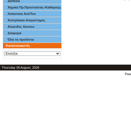
Δαπεδα
Χημικα Πρ.Προστασιας-Καθαρισμ.
Λιπαντικα Αυτ/Του
Αντιηλιακα-Ανεμιστηρες
Αλυσιδες Χιονιου
Διαφορα
Όλα τα προϊόντα
Κατασκευαστές
Thursday 06 August, 2026
Pow