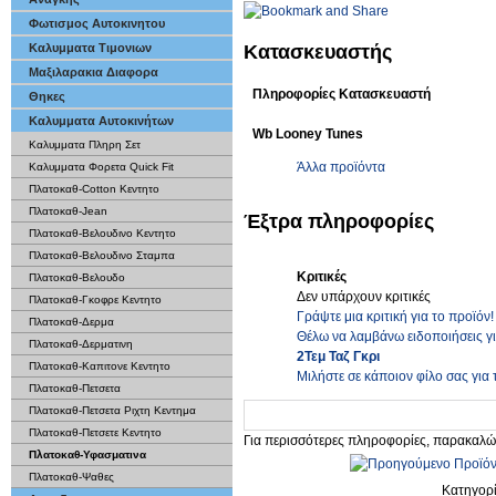
Φωτισμος Αυτοκινητου
Κατασκευαστής
Καλυμματα Τιμονιων
Μαξιλαρακια Διαφορα
Πληροφορίες Κατασκευαστή
Θηκες
Καλυμματα Αυτοκινήτων
Wb Looney Tunes
Καλυμματα Πληρη Σετ
Άλλα προϊόντα
Καλυμματα Φορετα Quick Fit
Πλατοκαθ-Cotton Κεντητο
Πλατοκαθ-Jean
Έξτρα πληροφορίες
Πλατοκαθ-Βελουδινο Κεντητο
Πλατοκαθ-Βελουδινο Σταμπα
Κριτικές
Πλατοκαθ-Βελουδο
Δεν υπάρχουν κριτικές
Πλατοκαθ-Γκοφρε Κεντητο
Γράψτε μια κριτική για το προϊόν!
Πλατοκαθ-Δερμα
Θέλω να λαμβάνω ειδοποιήσεις γ
Πλατοκαθ-Δερματινη
2Τεμ Ταζ Γκρι
Πλατοκαθ-Καπιτονε Κεντητο
Μιλήστε σε κάποιον φίλο σας για 
Πλατοκαθ-Πετσετα
Πλατοκαθ-Πετσετα Ριχτη Κεντημα
Πλατοκαθ-Πετσετε Κεντητο
Για περισσότερες πληροφορίες, παρακαλώ
Πλατοκαθ-Υφασματινα
Πλατοκαθ-Ψαθες
Κατηγορ