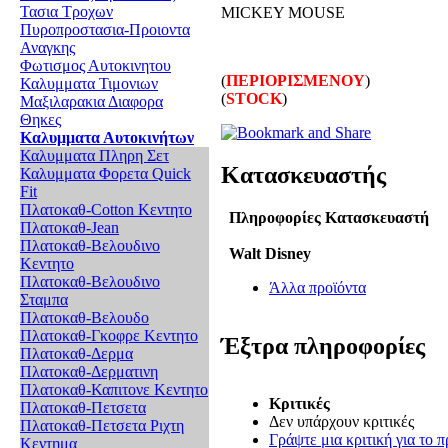
Τασια Τροχων
MICKEY MOUSE
Πυροπροστασια-Προιοντα
Αναγκης
Φωτισμος Αυτοκινητου
(
ΠΕΡΙΟΡΙΣΜΕΝΟΥ
)
Καλυμματα Τιμονιων
(
STOCK
)
Μαξιλαρακια Διαφορα
Θηκες
Καλυμματα Αυτοκινήτων
Καλυμματα Πληρη Σετ
Κατασκευαστής
Καλυμματα Φορετα Quick
Fit
Πλατοκαθ-Cotton Κεντητο
Πληροφορίες Κατασκευαστή
Πλατοκαθ-Jean
Πλατοκαθ-Βελουδινο
Walt Disney
Κεντητο
Πλατοκαθ-Βελουδινο
Άλλα προϊόντα
Σταμπα
Πλατοκαθ-Βελουδο
Πλατοκαθ-Γκοφρε Κεντητο
Έξτρα πληροφορίες
Πλατοκαθ-Δερμα
Πλατοκαθ-Δερματινη
Πλατοκαθ-Καπιτονε Κεντητο
Κριτικές
Πλατοκαθ-Πετσετα
Δεν υπάρχουν κριτικές
Πλατοκαθ-Πετσετα Ριχτη
Γράψτε μια κριτική για το π
Κεντημα