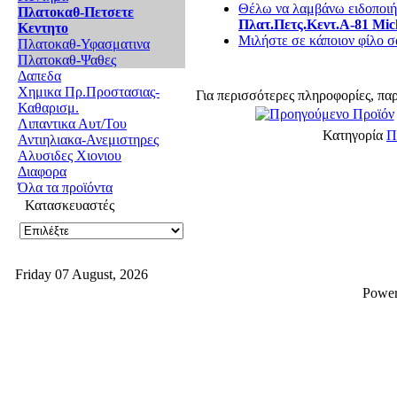
Θέλω να λαμβάνω ειδοποιήσ
Πλατοκαθ-Πετσετε
Πλατ.Πετς.Κεντ.Α-81 Mic
Κεντητο
Μιλήστε σε κάποιον φίλο σα
Πλατοκαθ-Υφασματινα
Πλατοκαθ-Ψαθες
Δαπεδα
Χημικα Πρ.Προστασιας-
Για περισσότερες πληροφορίες, πα
Καθαρισμ.
Λιπαντικα Αυτ/Του
Κατηγορία
Π
Αντιηλιακα-Ανεμιστηρες
Αλυσιδες Χιονιου
Διαφορα
Όλα τα προϊόντα
Κατασκευαστές
Friday 07 August, 2026
Powe