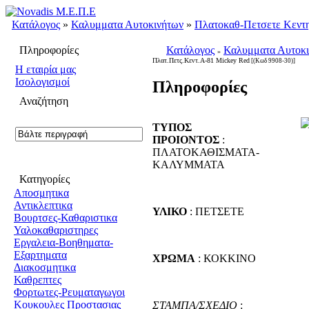
Κατάλογος
»
Καλυμματα Αυτοκινήτων
»
Πλατοκαθ-Πετσετε Κεντ
Πληροφορίες
Κατάλογος
Καλυμματα Αυτοκ
»
Πλατ.Πετς.Κεντ.Α-81 Mickey Red
[(Κωδ 9908-30)]
H εταιρία μας
Ισολογισμοί
Πληροφορίες
Αναζήτηση
ΤΥΠΟΣ
ΠΡΟΙΟΝΤΟΣ
:
ΠΛΑΤΟΚΑΘΙΣΜΑΤΑ-
ΚΑΛΥΜΜΑΤΑ
Κατηγορίες
Αποσμητικα
Αντικλεπτικα
ΥΛΙΚΟ
: ΠΕΤΣΕΤΕ
Βουρτσες-Καθαριστικα
Υαλοκαθαριστηρες
Εργαλεια-Βοηθηματα-
Εξαρτηματα
ΧΡΩΜΑ
: ΚΟΚΚΙΝΟ
Διακοσμητικα
Καθρεπτες
Φορτωτες-Ρευματαγωγοι
Κουκουλες Προστασιας
ΣΤΑΜΠΑ/ΣΧΕΔΙΟ
: