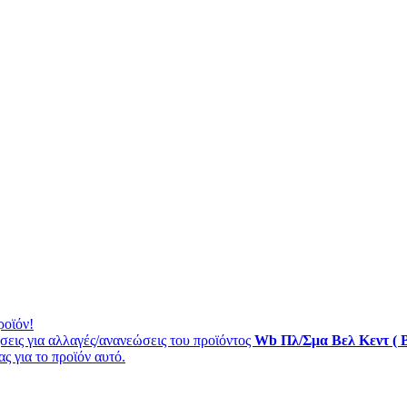
ροϊόν!
εις για αλλαγές/ανανεώσεις του προϊόντος
Wb Πλ/Σμα Βελ Κεντ ( 
ς για το προϊόν αυτό.