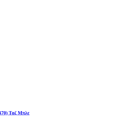
Β70) Ταζ Μπλε