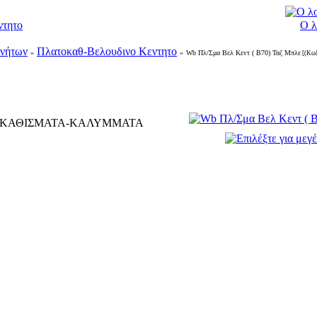
ντητο
Ο λ
ινήτων
Πλατοκαθ-Βελουδινο Κεντητο
»
»
Wb Πλ/Σμα Βελ Κεντ ( Β70) Ταζ Μπλε
[(Κωδ
ΟΚΑΘΙΣΜΑΤΑ-ΚΑΛΥΜΜΑΤΑ