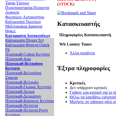
Τασια Τροχων
(
STOCK
)
Πυροπροστασια-Προιοντα
Αναγκης
Φωτισμος Αυτοκινητου
Καλυμματα Τιμονιων
Κατασκευαστής
Μαξιλαρακια Διαφορα
Θηκες
Πληροφορίες Κατασκευαστή
Καλυμματα Αυτοκινήτων
Καλυμματα Πληρη Σετ
Wb Looney Tunes
Καλυμματα Φορετα Quick
Fit
Άλλα προϊόντα
Πλατοκαθ-Cotton Κεντητο
Πλατοκαθ-Jean
Πλατοκαθ-Βελουδινο
Έξτρα πληροφορίες
Κεντητο
Πλατοκαθ-Βελουδινο
Σταμπα
Πλατοκαθ-Βελουδο
Κριτικές
Πλατοκαθ-Γκοφρε Κεντητο
Δεν υπάρχουν κριτικές
Πλατοκαθ-Δερμα
Γράψτε μια κριτική για το π
Πλατοκαθ-Δερματινη
Θέλω να λαμβάνω ειδοποιήσ
Πλατοκαθ-Καπιτονε Κεντητο
Μιλήστε σε κάποιον φίλο σα
Πλατοκαθ-Πετσετα
Πλατοκαθ-Πετσετα Ριχτη
Κεντημα