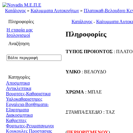
Κατάλογος
»
Καλυμματα Αυτοκινήτων
»
Πλατοκαθ-Βελουδινο Κε
Πληροφορίες
Κατάλογος
Καλυμματα Αυτοκ
»
H εταιρία μας
Πληροφορίες
Ισολογισμοί
Αναζήτηση
ΤΥΠΟΣ ΠΡΟΙΟΝΤΟΣ
: ΠΛΑΤ
ΥΛΙΚΟ
: ΒΕΛΟΥΔΟ
Κατηγορίες
Αποσμητικα
Αντικλεπτικα
ΧΡΩΜΑ
: ΜΠΛΕ
Βουρτσες-Καθαριστικα
Υαλοκαθαριστηρες
Εργαλεια-Βοηθηματα-
Εξαρτηματα
ΣΤΑΜΠΑ/ΣΧΕΔΙΟ
: TAZ
Διακοσμητικα
Καθρεπτες
Φορτωτες-Ρευματαγωγοι
Κουκουλες Προστασιας
(
ΠΕΡΙΟΡΙΣΜΕΝΟΥ
)