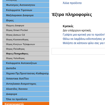
Άλλα προϊόντα
Φωτισμος Αυτοκινητου
Καλυμματα Τιμονιων
Έξτρα πληροφορίες
Μαξιλαρακια Διαφορα
Θηκες
Θερμος-Διαφορα
Κριτικές
Δεν υπάρχουν κριτικές
Θηκες-Smart Pocket
Γράψτε μια κριτική για το προϊόν!
Θηκες-Δισκων Cd
Θέλω να λαμβάνω ειδοποιήσεις γ
Θηκες-Κασσετοθηκες
Μιλήστε σε κάποιον φίλο σας για 
Θηκες-Κινητων Τηλεφωνων
Θηκες-Πολυθηκες
Θηκες-Ποτηροθηκες
Θηκες-Υαλοθηκες
Καλυμματα Αυτοκινήτων
Δαπεδα
Χημικα Πρ.Προστασιας-Καθαρισμ.
Λιπαντικα Αυτ/Του
Αντιηλιακα-Ανεμιστηρες
Αλυσιδες Χιονιου
Διαφορα
Όλα τα προϊόντα
Κατασκευαστές