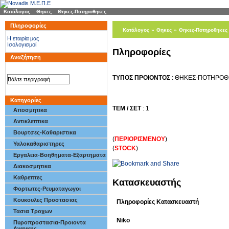
Κατάλογος
»
Θηκες
»
Θηκες-Ποτηροθηκες
Πληροφορίες
Κατάλογος
»
Θηκες
»
Θηκες-Ποτηροθηκες
H εταιρία μας
Ισολογισμοί
Πληροφορίες
Αναζήτηση
ΤΥΠΟΣ ΠΡΟΙΟΝΤΟΣ
: ΘΗΚΕΣ-ΠΟΤΗΡΟ
Κατηγορίες
ΤΕΜ / ΣΕΤ
: 1
Αποσμητικα
Αντικλεπτικα
Βουρτσες-Καθαριστικα
(
ΠΕΡΙΟΡΙΣΜΕΝΟΥ
)
Υαλοκαθαριστηρες
(
STOCK
)
Εργαλεια-Βοηθηματα-Εξαρτηματα
Διακοσμητικα
Καθρεπτες
Κατασκευαστής
Φορτωτες-Ρευματαγωγοι
Κουκουλες Προστασιας
Πληροφορίες Κατασκευαστή
Τασια Τροχων
Niko
Πυροπροστασια-Προιοντα
Αναγκης