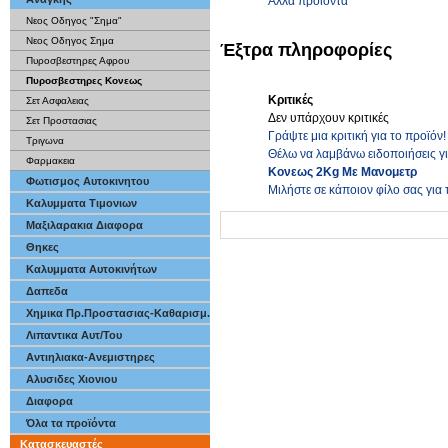
Άλλα προϊόντα
Νεος Οδηγος "Σημα"
Νεος Οδηγος Σημα
Έξτρα πληροφορίες
Πυροσβεστηρες Αφρου
Πυροσβεστηρες Κονεως
Κριτικές
Σετ Ασφαλειας
Δεν υπάρχουν κριτικές
Σετ Προστασιας
Γράψτε μια κριτική για το προϊόν!
Τριγωνα
Θέλω να λαμβάνω ειδοποιήσεις γ
Φαρμακεια
Κονεως 2Kg Με Μανομετρ
Φωτισμος Αυτοκινητου
Μιλήστε σε κάποιον φίλο σας για 
Καλυμματα Τιμονιων
Μαξιλαρακια Διαφορα
Θηκες
Καλυμματα Αυτοκινήτων
Δαπεδα
Χημικα Πρ.Προστασιας-Καθαρισμ.
Λιπαντικα Αυτ/Του
Αντιηλιακα-Ανεμιστηρες
Αλυσιδες Χιονιου
Διαφορα
Όλα τα προϊόντα
Κατασκευαστές