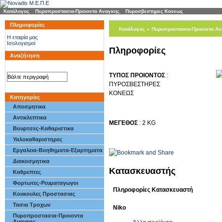
Κατάλογος
»
Πυροπροστασια-Προιοντα Αναγκης
»
Πυροσβεστηρες Κονεως
Πληροφορίες
Κατάλογος
»
Πυροπροστασια-Προιοντα Αν
H εταιρία μας
Ισολογισμοί
Με Μανομετρ
[(Κωδ 00390)]
Πληροφορίες
Αναζήτηση
ΤΥΠΟΣ ΠΡΟΙΟΝΤΟΣ
:
ΠΥΡΟΣΒΕΣΤΗΡΕΣ
ΚΟΝΕΩΣ
Κατηγορίες
Αποσμητικα
Αντικλεπτικα
ΜΕΓΕΘΟΣ
: 2 KG
Βουρτσες-Καθαριστικα
Υαλοκαθαριστηρες
Εργαλεια-Βοηθηματα-Εξαρτηματα
Διακοσμητικα
Κατασκευαστής
Καθρεπτες
Φορτωτες-Ρευματαγωγοι
Πληροφορίες Κατασκευαστή
Κουκουλες Προστασιας
Τασια Τροχων
Niko
Πυροπροστασια-Προιοντα
Αναγκης