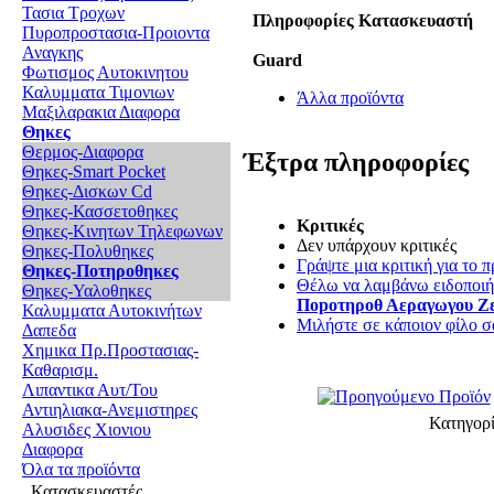
Τασια Τροχων
Πληροφορίες Κατασκευαστή
Πυροπροστασια-Προιοντα
Αναγκης
Guard
Φωτισμος Αυτοκινητου
Καλυμματα Τιμονιων
Άλλα προϊόντα
Μαξιλαρακια Διαφορα
Θηκες
Θερμος-Διαφορα
Έξτρα πληροφορίες
Θηκες-Smart Pocket
Θηκες-Δισκων Cd
Θηκες-Κασσετοθηκες
Κριτικές
Θηκες-Κινητων Τηλεφωνων
Δεν υπάρχουν κριτικές
Θηκες-Πολυθηκες
Γράψτε μια κριτική για το π
Θηκες-Ποτηροθηκες
Θέλω να λαμβάνω ειδοποιήσ
Θηκες-Υαλοθηκες
Πopοτηροθ Αεραγωγου Ζ
Καλυμματα Αυτοκινήτων
Μιλήστε σε κάποιον φίλο σα
Δαπεδα
Χημικα Πρ.Προστασιας-
Καθαρισμ.
Λιπαντικα Αυτ/Του
Αντιηλιακα-Ανεμιστηρες
Κατηγορ
Αλυσιδες Χιονιου
Διαφορα
Όλα τα προϊόντα
Κατασκευαστές