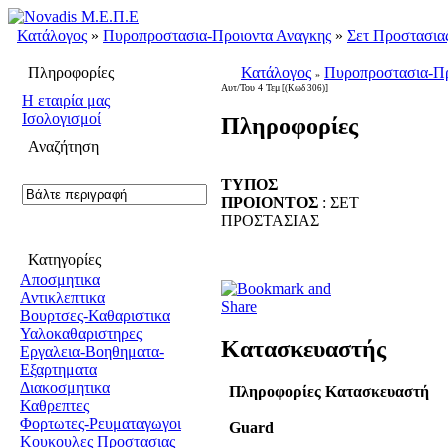
Κατάλογος
»
Πυροπροστασια-Προιοντα Αναγκης
»
Σετ Προστασια
Πληροφορίες
Κατάλογος
Πυροπροστασια-Πρ
»
Αυτ/Του 4 Τεμ
[(Κωδ 306)]
H εταιρία μας
Ισολογισμοί
Πληροφορίες
Αναζήτηση
ΤΥΠΟΣ
ΠΡΟΙΟΝΤΟΣ
: ΣΕΤ
ΠΡΟΣΤΑΣΙΑΣ
Κατηγορίες
Αποσμητικα
Αντικλεπτικα
Βουρτσες-Καθαριστικα
Υαλοκαθαριστηρες
Κατασκευαστής
Εργαλεια-Βοηθηματα-
Εξαρτηματα
Διακοσμητικα
Πληροφορίες Κατασκευαστή
Καθρεπτες
Φορτωτες-Ρευματαγωγοι
Guard
Κουκουλες Προστασιας