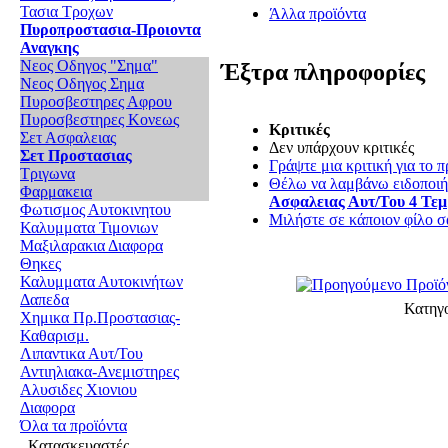
Τασια Τροχων
Άλλα προϊόντα
Πυροπροστασια-Προιοντα
Αναγκης
Νεος Οδηγος "Σημα"
Έξτρα πληροφορίες
Νεος Οδηγος Σημα
Πυροσβεστηρες Αφρου
Πυροσβεστηρες Κονεως
Κριτικές
Σετ Ασφαλειας
Δεν υπάρχουν κριτικές
Σετ Προστασιας
Γράψτε μια κριτική για το π
Τριγωνα
Θέλω να λαμβάνω ειδοποιήσ
Φαρμακεια
Ασφαλειας Αυτ/Του 4 Τεμ
Φωτισμος Αυτοκινητου
Μιλήστε σε κάποιον φίλο σα
Καλυμματα Τιμονιων
Μαξιλαρακια Διαφορα
Θηκες
Καλυμματα Αυτοκινήτων
Δαπεδα
Κατηγ
Χημικα Πρ.Προστασιας-
Καθαρισμ.
Λιπαντικα Αυτ/Του
Αντιηλιακα-Ανεμιστηρες
Αλυσιδες Χιονιου
Διαφορα
Όλα τα προϊόντα
Κατασκευαστές