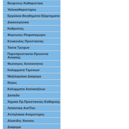
Βουρτσες-Καθαριστικα
Υαλοκαθαριστηρες
Εργαλεια-Βοηθηματα-Εξαρτηματα
Διακοσμητικα
Καθρεπτες
Φορτωτες-Ρευματαγωγοι
Κουκουλες Προστασιας
Τασια Τροχων
Πυροπροστασια-Προιοντα
Αναγκης
Φωτισμος Αυτοκινητου
Καλυμματα Τιμονιων
Μαξιλαρακια Διαφορα
Θηκες
Καλυμματα Αυτοκινήτων
Δαπεδα
Χημικα Πρ.Προστασιας-Καθαρισμ.
Λιπαντικα Αυτ/Του
Αντιηλιακα-Ανεμιστηρες
Αλυσιδες Χιονιου
Διαφορα