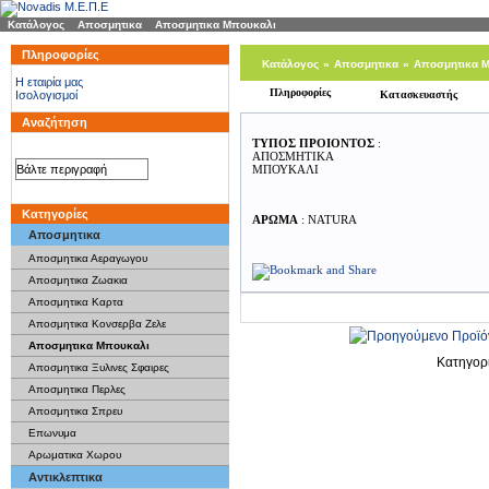
Κατάλογος
»
Αποσμητικα
»
Αποσμητικα Μπουκαλι
Πληροφορίες
Κατάλογος
»
Αποσμητικα
»
Αποσμητικα 
H εταιρία μας
Πληροφορίες
Ισολογισμοί
Κατασκευαστής
Αναζήτηση
ΤΥΠΟΣ ΠΡΟΙΟΝΤΟΣ
:
ΑΠΟΣΜΗΤΙΚΑ
ΜΠΟΥΚΑΛΙ
Κατηγορίες
ΑΡΩΜΑ
: NATURA
Αποσμητικα
Αποσμητικα Αεραγωγου
Αποσμητικα Ζωακια
Αποσμητικα Καρτα
Αποσμητικα Κονσερβα Ζελε
Αποσμητικα Μπουκαλι
Κατηγορ
Αποσμητικα Ξυλινες Σφαιρες
Αποσμητικα Περλες
Αποσμητικα Σπρευ
Επωνυμα
Αρωματικα Χωρου
Αντικλεπτικα