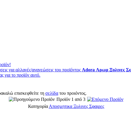
ροϊόν!
εις για αλλαγές/ανανεώσεις του προϊόντος
Adora Αρωμ Ξυλινες Σφ
ς για το προϊόν αυτό.
ρακαλώ επισκεφθείτε τη
σελίδα
του προιόντος.
Προϊόν 1 από 3
Κατηγορία
Αποσμητικα Ξυλινες Σφαιρες