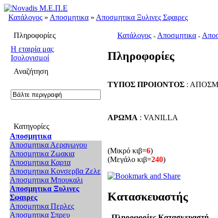
Κατάλογος
»
Αποσμητικα
»
Αποσμητικα Ξυλινες Σφαιρες
Πληροφορίες
Κατάλογος
Αποσμητικα
Αποσ
»
»
H εταιρία μας
Πληροφορίες
Ισολογισμοί
Αναζήτηση
ΤΥΠΟΣ ΠΡΟΙΟΝΤΟΣ
: ΑΠΟΣΜ
ΑΡΩΜΑ
: VANILLA
Κατηγορίες
Αποσμητικα
Αποσμητικα Αεραγωγου
(Μικρό κιβ=
6
)
Αποσμητικα Ζωακια
(Μεγάλο κιβ=
240
)
Αποσμητικα Καρτα
Αποσμητικα Κονσερβα Ζελε
Αποσμητικα Μπουκαλι
Αποσμητικα Ξυλινες
Κατασκευαστής
Σφαιρες
Αποσμητικα Περλες
Αποσμητικα Σπρευ
Πληροφορίες Κατασκευαστή