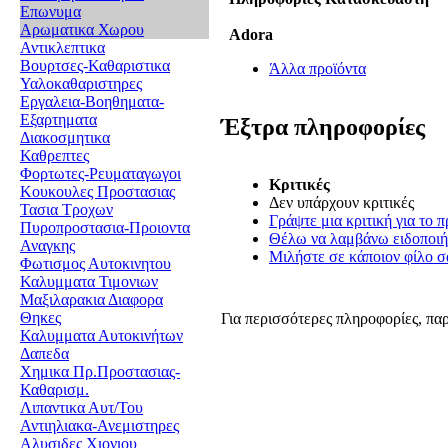
Επωνυμα
Αρωματικα Χωρου
Adora
Αντικλεπτικα
Βουρτσες-Καθαριστικα
Άλλα προϊόντα
Υαλοκαθαριστηρες
Εργαλεια-Βοηθηματα-
Εξαρτηματα
Έξτρα πληροφορίες
Διακοσμητικα
Καθρεπτες
Φορτωτες-Ρευματαγωγοι
Κριτικές
Κουκουλες Προστασιας
Δεν υπάρχουν κριτικές
Τασια Τροχων
Γράψτε μια κριτική για το π
Πυροπροστασια-Προιοντα
Θέλω να λαμβάνω ειδοποιήσ
Αναγκης
Μιλήστε σε κάποιον φίλο σα
Φωτισμος Αυτοκινητου
Καλυμματα Τιμονιων
Μαξιλαρακια Διαφορα
Θηκες
Για περισσότερες πληροφορίες, πα
Καλυμματα Αυτοκινήτων
Δαπεδα
Χημικα Πρ.Προστασιας-
Καθαρισμ.
Λιπαντικα Αυτ/Του
Αντιηλιακα-Ανεμιστηρες
Αλυσιδες Χιονιου