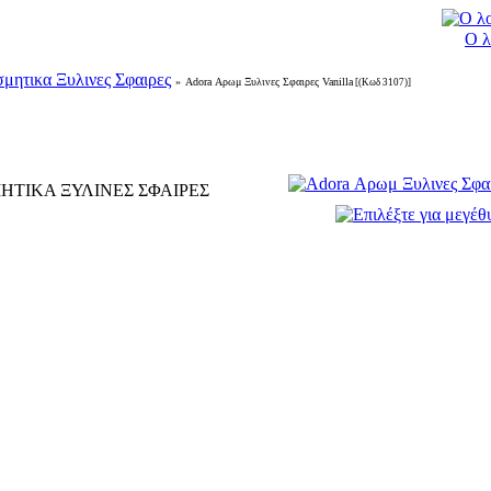
Ο λ
μητικα Ξυλινες Σφαιρες
»
Adora Αρωμ Ξυλινες Σφαιρες Vanilla
[(Κωδ 3107)]
ΗΤΙΚΑ ΞΥΛΙΝΕΣ ΣΦΑΙΡΕΣ