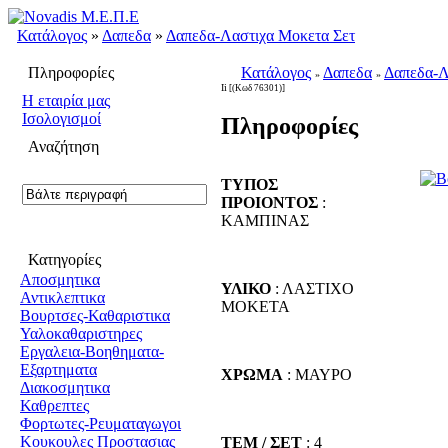
Κατάλογος
»
Δαπεδα
»
Δαπεδα-Λαστιχα Μοκετα Σετ
Πληροφορίες
Κατάλογος
Δαπεδα
Δαπεδα-Λ
»
»
Ii
[(Κωδ 76301)]
H εταιρία μας
Ισολογισμοί
Πληροφορίες
Αναζήτηση
ΤΥΠΟΣ
ΠΡΟΙΟΝΤΟΣ
:
ΚΑΜΠΙΝΑΣ
Κατηγορίες
Αποσμητικα
ΥΛΙΚΟ
: ΛΑΣΤΙΧΟ
Αντικλεπτικα
ΜΟΚΕΤΑ
Βουρτσες-Καθαριστικα
Υαλοκαθαριστηρες
Εργαλεια-Βοηθηματα-
Εξαρτηματα
ΧΡΩΜΑ
: ΜΑΥΡΟ
Διακοσμητικα
Καθρεπτες
Φορτωτες-Ρευματαγωγοι
Κουκουλες Προστασιας
ΤΕΜ / ΣΕΤ
: 4