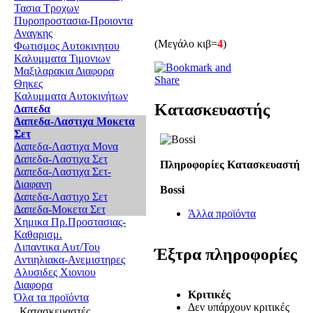
Τασια Τροχων
Πυροπροστασια-Προιοντα
Αναγκης
(Μεγάλο κιβ=
4
)
Φωτισμος Αυτοκινητου
Καλυμματα Τιμονιων
Μαξιλαρακια Διαφορα
Θηκες
Καλυμματα Αυτοκινήτων
Κατασκευαστής
Δαπεδα
Δαπεδα-Λαστιχα Μοκετα
Σετ
Δαπεδα-Λαστιχα Μονα
Δαπεδα-Λαστιχα Σετ
Πληροφορίες Κατασκευαστή
Δαπεδα-Λαστιχα Σετ-
Διαφανη
Bossi
Δαπεδα-Λαστιχο Σετ
Δαπεδα-Μοκετα Σετ
Άλλα προϊόντα
Χημικα Πρ.Προστασιας-
Καθαρισμ.
Λιπαντικα Αυτ/Του
Έξτρα πληροφορίες
Αντιηλιακα-Ανεμιστηρες
Αλυσιδες Χιονιου
Διαφορα
Κριτικές
Όλα τα προϊόντα
Δεν υπάρχουν κριτικές
Κατασκευαστές