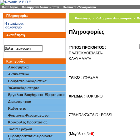
Κατάλογος
»
Καλυμματα Αυτοκινήτων
»
Πλατοκαθ-Υφασματινα
Πληροφορίες
Κατάλογος
»
Καλυμματα Αυτοκινήτων
»
Π
H εταιρία μας
Ισολογισμοί
Kokkino
[(Κωδ 6378)]
Πληροφορίες
Αναζήτηση
ΤΥΠΟΣ ΠΡΟΙΟΝΤΟΣ
:
ΠΛΑΤΟΚΑΘΙΣΜΑΤΑ-
ΚΑΛΥΜΜΑΤΑ
Κατηγορίες
Αποσμητικα
Αντικλεπτικα
ΥΛΙΚΟ
: ΥΦΑΣΜΑ
Βουρτσες-Καθαριστικα
Υαλοκαθαριστηρες
Εργαλεια-Βοηθηματα-Εξαρτηματα
ΧΡΩΜΑ
: ΚΟΚΚΙΝΟ
Διακοσμητικα
Καθρεπτες
ΣΤΑΜΠΑ/ΣΧΕΔΙΟ
: BOSSI
Φορτωτες-Ρευματαγωγοι
Κουκουλες Προστασιας
Τασια Τροχων
(Μεγάλο κιβ=
6
)
Πυροπροστασια-Προιοντα
Αναγκης