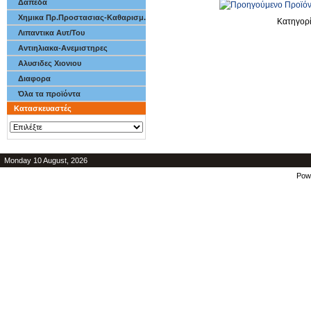
Δαπεδα
Χημικα Πρ.Προστασιας-Καθαρισμ.
Κατηγορ
Λιπαντικα Αυτ/Του
Αντιηλιακα-Ανεμιστηρες
Αλυσιδες Χιονιου
Διαφορα
Όλα τα προϊόντα
Κατασκευαστές
Monday 10 August, 2026
Pow