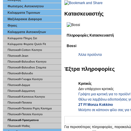
Φωτισμος Αυτοκινητου
Κατασκευαστής
Καλυμματα Τιμονιων
Μαξιλαρακια Διαφορα
Θηκες
Καλυμματα Αυτοκινήτων
Πληροφορίες Κατασκευαστή
Καλυμματα Πληρη Σετ
Καλυμματα Φορετα Quick Fit
Bossi
Πλατοκαθ-Cotton Κεντητο
Άλλα προϊόντα
Πλατοκαθ-Jean
Πλατοκαθ-Βελουδινο Κεντητο
Πλατοκαθ-Βελουδινο Σταμπα
Έξτρα πληροφορίες
Πλατοκαθ-Βελουδο
Πλατοκαθ-Γκοφρε Κεντητο
Κριτικές
Πλατοκαθ-Δερμα
Δεν υπάρχουν κριτικές
Πλατοκαθ-Δερματινη
Γράψτε μια κριτική για το προϊόν!
Πλατοκαθ-Καπιτονε Κεντητο
Θέλω να λαμβάνω ειδοποιήσεις γ
Πλατοκαθ-Πετσετα
2Τ Ff Monza Kokkino
Πλατοκαθ-Πετσετα Ριχτη Κεντημα
Μιλήστε σε κάποιον φίλο σας για 
Πλατοκαθ-Πετσετε Κεντητο
Πλατοκαθ-Υφασματινα
Πλατοκαθ-Ψαθες
Για περισσότερες πληροφορίες, παρακαλώ