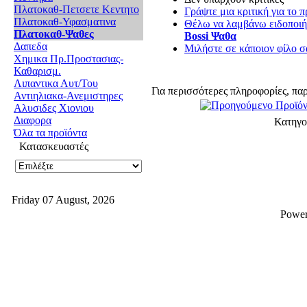
Πλατοκαθ-Πετσετε Κεντητο
Γράψτε μια κριτική για το π
Πλατοκαθ-Υφασματινα
Θέλω να λαμβάνω ειδοποιήσ
Πλατοκαθ-Ψαθες
Bossi Ψαθα
Δαπεδα
Μιλήστε σε κάποιον φίλο σα
Χημικα Πρ.Προστασιας-
Καθαρισμ.
Λιπαντικα Αυτ/Του
Για περισσότερες πληροφορίες, πα
Αντιηλιακα-Ανεμιστηρες
Αλυσιδες Χιονιου
Διαφορα
Κατηγο
Όλα τα προϊόντα
Κατασκευαστές
Friday 07 August, 2026
Powe