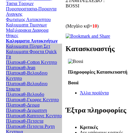
ΣΤΑΜΠΑ/ΣΧΕΔΙΟ
:
Τασια Τροχων
BOSSI
Πυροπροστασια-Προιοντα
Αναγκης
Φωτισμος Αυτοκινητου
Καλυμματα Τιμονιων
(Μεγάλο κιβ=
10
)
Μαξιλαρακια Διαφορα
Θηκες
Καλυμματα Αυτοκινήτων
Καλυμματα Πληρη Σετ
Κατασκευαστής
Καλυμματα Φορετα Quick
Fit
Πλατοκαθ-Cotton Κεντητο
Πλατοκαθ-Jean
Πληροφορίες Κατασκευαστή
Πλατοκαθ-Βελουδινο
Κεντητο
Bossi
Πλατοκαθ-Βελουδινο
Σταμπα
Άλλα προϊόντα
Πλατοκαθ-Βελουδο
Πλατοκαθ-Γκοφρε Κεντητο
Πλατοκαθ-Δερμα
Έξτρα πληροφορίες
Πλατοκαθ-Δερματινη
Πλατοκαθ-Καπιτονε Κεντητο
Πλατοκαθ-Πετσετα
Πλατοκαθ-Πετσετα Ριχτη
Κριτικές
Κεντημα
Δεν υπάρχουν κριτικές