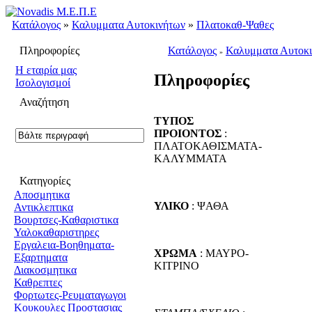
Κατάλογος
»
Καλυμματα Αυτοκινήτων
»
Πλατοκαθ-Ψαθες
Πληροφορίες
Κατάλογος
Καλυμματα Αυτοκ
»
H εταιρία μας
Πληροφορίες
Ισολογισμοί
Αναζήτηση
ΤΥΠΟΣ
ΠΡΟΙΟΝΤΟΣ
:
ΠΛΑΤΟΚΑΘΙΣΜΑΤΑ-
ΚΑΛΥΜΜΑΤΑ
Κατηγορίες
Αποσμητικα
ΥΛΙΚΟ
: ΨΑΘΑ
Αντικλεπτικα
Βουρτσες-Καθαριστικα
Υαλοκαθαριστηρες
Εργαλεια-Βοηθηματα-
ΧΡΩΜΑ
: ΜΑΥΡΟ-
Εξαρτηματα
ΚΙΤΡΙΝΟ
Διακοσμητικα
Καθρεπτες
Φορτωτες-Ρευματαγωγοι
Κουκουλες Προστασιας