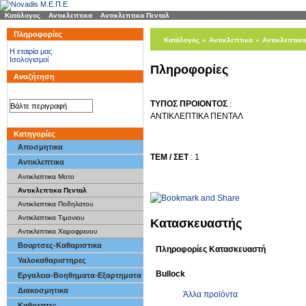
Κατάλογος
»
Αντικλεπτικα
»
Αντικλεπτικα Πενταλ
Πληροφορίες
Κατάλογος
»
Αντικλεπτικα
»
Αντικλεπτικα
H εταιρία μας
Ισολογισμοί
Πληροφορίες
Αναζήτηση
ΤΥΠΟΣ ΠΡΟΙΟΝΤΟΣ
:
ΑΝΤΙΚΛΕΠΤΙΚΑ ΠΕΝΤΑΛ
Κατηγορίες
Αποσμητικα
ΤΕΜ / ΣΕΤ
: 1
Αντικλεπτικα
Αντικλεπτικα Μοτο
Αντικλεπτικα Πενταλ
Αντικλεπτικα Ποδηλατου
Αντικλεπτικα Τιμονιου
Κατασκευαστής
Αντικλεπτικα Χειροφρενου
Βουρτσες-Καθαριστικα
Πληροφορίες Κατασκευαστή
Υαλοκαθαριστηρες
Bullock
Εργαλεια-Βοηθηματα-Εξαρτηματα
Διακοσμητικα
Άλλα προϊόντα
Καθρεπτες