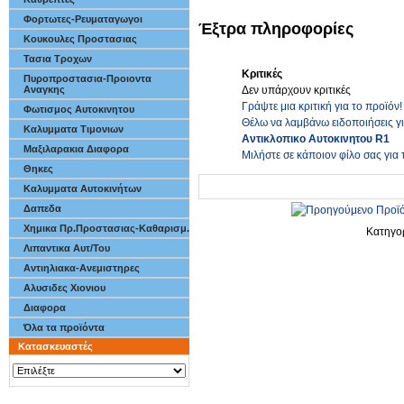
Φορτωτες-Ρευματαγωγοι
Έξτρα πληροφορίες
Κουκουλες Προστασιας
Τασια Τροχων
Κριτικές
Πυροπροστασια-Προιοντα
Δεν υπάρχουν κριτικές
Αναγκης
Γράψτε μια κριτική για το προϊόν!
Φωτισμος Αυτοκινητου
Θέλω να λαμβάνω ειδοποιήσεις γ
Καλυμματα Τιμονιων
Αντικλοπικο Αυτοκινητου R1
Μαξιλαρακια Διαφορα
Μιλήστε σε κάποιον φίλο σας για 
Θηκες
Καλυμματα Αυτοκινήτων
Δαπεδα
Χημικα Πρ.Προστασιας-Καθαρισμ.
Κατηγο
Λιπαντικα Αυτ/Του
Αντιηλιακα-Ανεμιστηρες
Αλυσιδες Χιονιου
Διαφορα
Όλα τα προϊόντα
Κατασκευαστές