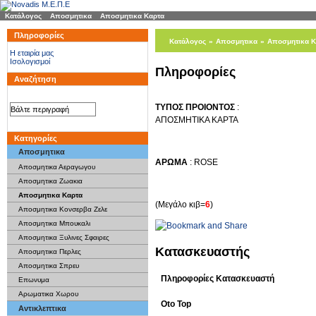
Κατάλογος
»
Αποσμητικα
»
Αποσμητικα Καρτα
Πληροφορίες
Κατάλογος
»
Αποσμητικα
»
Αποσμητικα Κ
H εταιρία μας
Ισολογισμοί
Πληροφορίες
Αναζήτηση
ΤΥΠΟΣ ΠΡΟΙΟΝΤΟΣ
:
ΑΠΟΣΜΗΤΙΚΑ ΚΑΡΤΑ
Κατηγορίες
Αποσμητικα
ΑΡΩΜΑ
: ROSE
Αποσμητικα Αεραγωγου
Αποσμητικα Ζωακια
Αποσμητικα Καρτα
(Μεγάλο κιβ=
6
)
Αποσμητικα Κονσερβα Ζελε
Αποσμητικα Μπουκαλι
Αποσμητικα Ξυλινες Σφαιρες
Κατασκευαστής
Αποσμητικα Περλες
Αποσμητικα Σπρευ
Πληροφορίες Κατασκευαστή
Επωνυμα
Αρωματικα Χωρου
Oto Top
Αντικλεπτικα