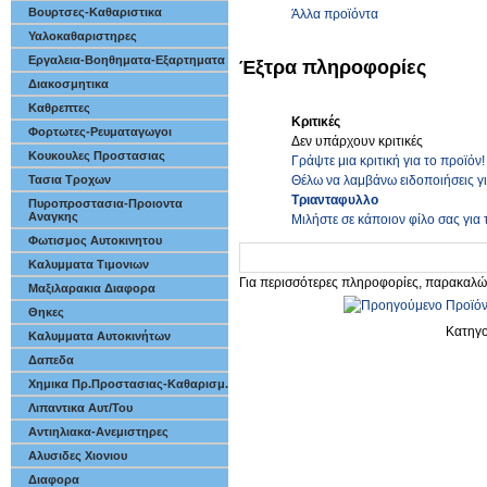
Βουρτσες-Καθαριστικα
Άλλα προϊόντα
Υαλοκαθαριστηρες
Εργαλεια-Βοηθηματα-Εξαρτηματα
Έξτρα πληροφορίες
Διακοσμητικα
Καθρεπτες
Κριτικές
Φορτωτες-Ρευματαγωγοι
Δεν υπάρχουν κριτικές
Κουκουλες Προστασιας
Γράψτε μια κριτική για το προϊόν!
Θέλω να λαμβάνω ειδοποιήσεις γ
Τασια Τροχων
Τριανταφυλλο
Πυροπροστασια-Προιοντα
Αναγκης
Μιλήστε σε κάποιον φίλο σας για 
Φωτισμος Αυτοκινητου
Καλυμματα Τιμονιων
Για περισσότερες πληροφορίες, παρακαλώ
Μαξιλαρακια Διαφορα
Θηκες
Κατηγ
Καλυμματα Αυτοκινήτων
Δαπεδα
Χημικα Πρ.Προστασιας-Καθαρισμ.
Λιπαντικα Αυτ/Του
Αντιηλιακα-Ανεμιστηρες
Αλυσιδες Χιονιου
Διαφορα