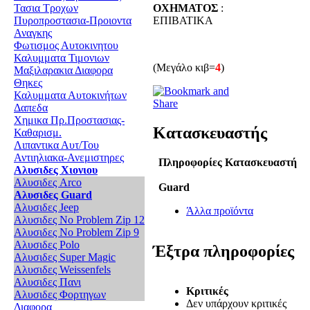
ΟΧΗΜΑΤΟΣ
:
Τασια Τροχων
ΕΠΙΒΑΤΙΚΑ
Πυροπροστασια-Προιοντα
Αναγκης
Φωτισμος Αυτοκινητου
Καλυμματα Τιμονιων
(Μεγάλο κιβ=
4
)
Μαξιλαρακια Διαφορα
Θηκες
Καλυμματα Αυτοκινήτων
Δαπεδα
Χημικα Πρ.Προστασιας-
Κατασκευαστής
Καθαρισμ.
Λιπαντικα Αυτ/Του
Αντιηλιακα-Ανεμιστηρες
Πληροφορίες Κατασκευαστή
Αλυσιδες Χιονιου
Αλυσιδες Arco
Guard
Αλυσιδες Guard
Αλυσιδες Jeep
Άλλα προϊόντα
Αλυσιδες No Problem Zip 12
Αλυσιδες No Problem Zip 9
Αλυσιδες Polo
Έξτρα πληροφορίες
Αλυσιδες Super Magic
Αλυσιδες Weissenfels
Αλυσιδες Πανι
Κριτικές
Αλυσιδες Φορτηγων
Δεν υπάρχουν κριτικές
Διαφορα