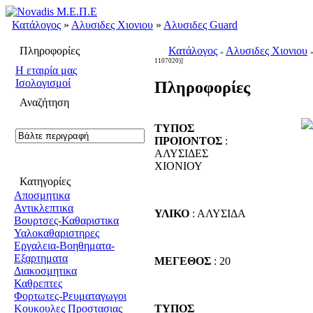
Κατάλογος
»
Αλυσιδες Χιονιου
»
Αλυσιδες Guard
Πληροφορίες
Κατάλογος
Αλυσιδες Χιονιου
»
1107020)]
H εταιρία μας
Ισολογισμοί
Πληροφορίες
Αναζήτηση
ΤΥΠΟΣ
ΠΡΟΙΟΝΤΟΣ
:
ΑΛΥΣΙΔΕΣ
ΧΙΟΝΙΟΥ
Κατηγορίες
Αποσμητικα
Αντικλεπτικα
ΥΛΙΚΟ
: ΑΛΥΣΙΔΑ
Βουρτσες-Καθαριστικα
Υαλοκαθαριστηρες
Εργαλεια-Βοηθηματα-
Εξαρτηματα
ΜΕΓΕΘΟΣ
: 20
Διακοσμητικα
Καθρεπτες
Φορτωτες-Ρευματαγωγοι
ΤΥΠΟΣ
Κουκουλες Προστασιας