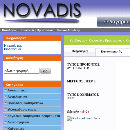
Κατάλογος
»
Κουκουλες Προστασιας
»
Κουκουλες-Jeep
Πληροφορίες
Κατάλογος
»
Κουκουλες Προστασιας
»
Κο
H εταιρία μας
Ισολογισμοί
Πληροφορίες
Κατασκευαστής
Αναζήτηση
ΤΥΠΟΣ ΠΡΟΙΟΝΤΟΣ
:
ΑΥΤΟΚΙΝΗΤΟΥ
ΜΕΓΕΘΟΣ
: JEEP L
Κατηγορίες
Αποσμητικα
ΤΥΠΟΣ ΟΧΗΜΑΤΟΣ
:
Αντικλεπτικα
JEEP
Βουρτσες-Καθαριστικα
Υαλοκαθαριστηρες
(Μεγάλο κιβ=
2
)
Εργαλεια-Βοηθηματα-Εξαρτηματα
Διακοσμητικα
Καθρεπτες