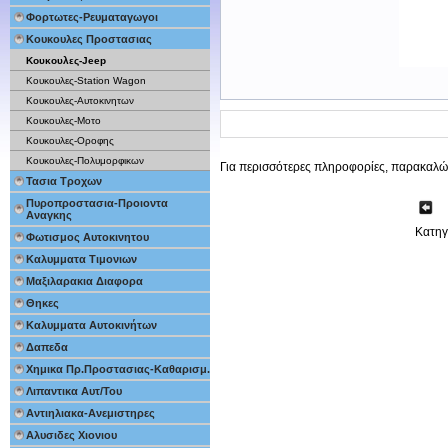
Φορτωτες-Ρευματαγωγοι
Κουκουλες Προστασιας
Κουκουλες-Jeep
Κουκουλες-Station Wagon
Κουκουλες-Αυτοκινητων
Κουκουλες-Μοτο
Κουκουλες-Οροφης
Κουκουλες-Πολυμορφικων
Για περισσότερες πληροφορίες, παρακαλώ
Τασια Τροχων
Πυροπροστασια-Προιοντα
Αναγκης
Κατη
Φωτισμος Αυτοκινητου
Καλυμματα Τιμονιων
Μαξιλαρακια Διαφορα
Θηκες
Καλυμματα Αυτοκινήτων
Δαπεδα
Χημικα Πρ.Προστασιας-Καθαρισμ.
Λιπαντικα Αυτ/Του
Αντιηλιακα-Ανεμιστηρες
Αλυσιδες Χιονιου