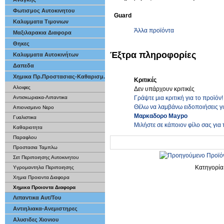
Φωτισμος Αυτοκινητου
Guard
Καλυμματα Τιμονιων
Άλλα προϊόντα
Μαξιλαρακια Διαφορα
Θηκες
Έξτρα πληροφορίες
Καλυμματα Αυτοκινήτων
Δαπεδα
Χημικα Πρ.Προστασιας-Καθαρισμ.
Κριτικές
Αλοιφες
Δεν υπάρχουν κριτικές
Γράψτε μια κριτική για το προϊόν!
Αντισκωριακα-Λιπαντικα
Θέλω να λαμβάνω ειδοποιήσεις γ
Απιονισμενο Νερο
Μαρκαδορο Maypo
Γυαλιστικα
Μιλήστε σε κάποιον φίλο σας για 
Καθαριοτητα
Παραφλου
Προστασια Ταμπλω
Σετ Περιποιησης Αυτοκινητου
Κατηγορί
Υγρομαντηλα Περιποιησης
Χημια Προιοντα Διαφορα
Χημικα Προιοντα Διαφορα
Λιπαντικα Αυτ/Του
Αντιηλιακα-Ανεμιστηρες
Αλυσιδες Χιονιου