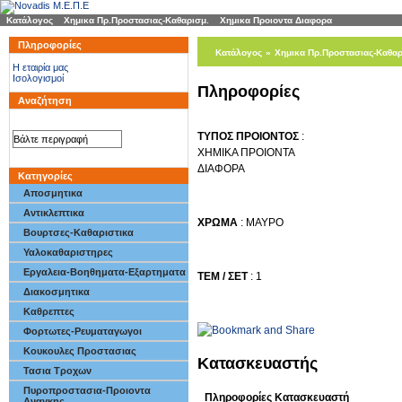
Κατάλογος
»
Χημικα Πρ.Προστασιας-Καθαρισμ.
»
Χημικα Προιοντα Διαφορα
Πληροφορίες
Κατάλογος
»
Χημικα Πρ.Προστασιας-Καθαρ
H εταιρία μας
Ισολογισμοί
Maypo
[(Κωδ 2130-4)]
Πληροφορίες
Αναζήτηση
ΤΥΠΟΣ ΠΡΟΙΟΝΤΟΣ
:
ΧΗΜΙΚΑ ΠΡΟΙΟΝΤΑ
ΔΙΑΦΟΡΑ
Κατηγορίες
Αποσμητικα
Αντικλεπτικα
ΧΡΩΜΑ
: MAYPO
Βουρτσες-Καθαριστικα
Υαλοκαθαριστηρες
Εργαλεια-Βοηθηματα-Εξαρτηματα
ΤΕΜ / ΣΕΤ
: 1
Διακοσμητικα
Καθρεπτες
Φορτωτες-Ρευματαγωγοι
Κουκουλες Προστασιας
Κατασκευαστής
Τασια Τροχων
Πυροπροστασια-Προιοντα
Πληροφορίες Κατασκευαστή
Αναγκης