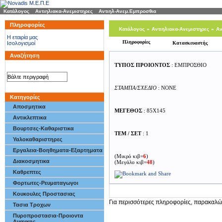
Κατάλογος
»
Αντιηλιακα-Ανεμιστηρες
»
Αντιηλ-Ανεμ.Εμπροσθια
Πληροφορίες
Κατάλογος
»
Αντιηλιακα-Ανεμιστηρες
»
Αν
H εταιρία μας
Πληροφορίες
Ισολογισμοί
Κατασκευαστής
Αναζήτηση
ΤΥΠΟΣ ΠΡΟΙΟΝΤΟΣ
: ΕΜΠΡΟΣΘΙΟ
ΣΤΑΜΠΑ/ΣΧΕΔΙΟ
: NONE
Κατηγορίες
Αποσμητικα
ΜΕΓΕΘΟΣ
: 85Χ145
Αντικλεπτικα
Βουρτσες-Καθαριστικα
ΤΕΜ / ΣΕΤ
: 1
Υαλοκαθαριστηρες
Εργαλεια-Βοηθηματα-Εξαρτηματα
(Μικρό κιβ=
6
)
Διακοσμητικα
(Μεγάλο κιβ=
48
)
Καθρεπτες
Φορτωτες-Ρευματαγωγοι
Κουκουλες Προστασιας
Για περισσότερες πληροφορίες, παρακαλώ
Τασια Τροχων
Πυροπροστασια-Προιοντα
Αναγκης