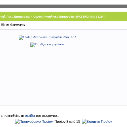
τιηλ-Ανεμ.Εμπροσθια
»
Ototop Αντιηλιακο Εμπροσθιο 85Χ145Xl
[(Κωδ 9214)]
Έξτρα πληροφορίες
 επισκεφθείτε τη
σελίδα
του προιόντος.
Προϊόν 8 από 15