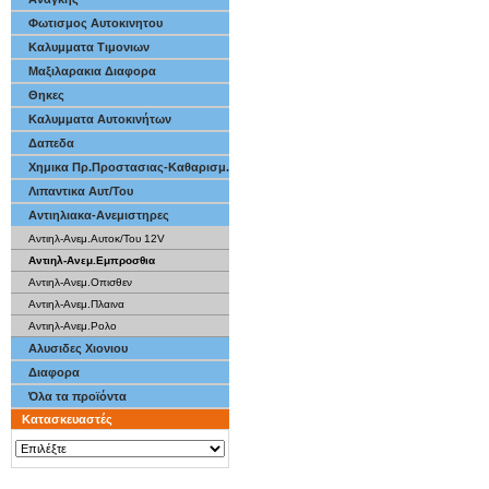
Φωτισμος Αυτοκινητου
Καλυμματα Τιμονιων
Μαξιλαρακια Διαφορα
Θηκες
Καλυμματα Αυτοκινήτων
Δαπεδα
Χημικα Πρ.Προστασιας-Καθαρισμ.
Λιπαντικα Αυτ/Του
Αντιηλιακα-Ανεμιστηρες
Αντιηλ-Ανεμ.Αυτοκ/Του 12V
Αντιηλ-Ανεμ.Εμπροσθια
Αντιηλ-Ανεμ.Οπισθεν
Αντιηλ-Ανεμ.Πλαινα
Αντιηλ-Ανεμ.Ρολο
Αλυσιδες Χιονιου
Διαφορα
Όλα τα προϊόντα
Κατασκευαστές