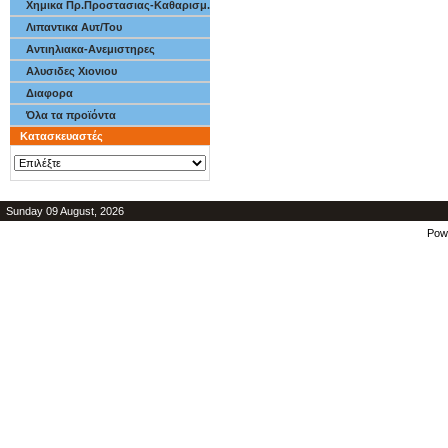
Χημικα Πρ.Προστασιας-Καθαρισμ.
Λιπαντικα Αυτ/Του
Αντιηλιακα-Ανεμιστηρες
Αλυσιδες Χιονιου
Διαφορα
Όλα τα προϊόντα
Κατασκευαστές
Sunday 09 August, 2026
Pow