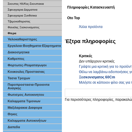
Σκουπες Ηλ/Κες-Σκουπακια
Πληροφορίες Κατασκευαστή
Σφουγγαρια Δερματινα
Σφουγγαρια Συνθετικα
Oto Top
Τζαμοκαθαριστες
Άλλα προϊόντα
Φανελες Ξεσκονισματος
Φτερα
Υαλοκαθαριστηρες
Έξτρα πληροφορίες
Εργαλεια-Βοηθηματα-Εξαρτηματα
Διακοσμητικα
Κριτικές
Καθρεπτες
Δεν υπάρχουν κριτικές
Φορτωτες-Ρευματαγωγοι
Γράψτε μια κριτική για το προϊόν!
Θέλω να λαμβάνω ειδοποιήσεις γ
Κουκουλες Προστασιας
Ξεσκονισματος 60Cm
Τασια Τροχων
Μιλήστε σε κάποιον φίλο σας για 
Πυροπροστασια-Προιοντα
Αναγκης
Φωτισμος Αυτοκινητου
Για περισσότερες πληροφορίες, παρακαλώ
Καλυμματα Τιμονιων
Μαξιλαρακια Διαφορα
Θηκες
Καλυμματα Αυτοκινήτων
Δαπεδα