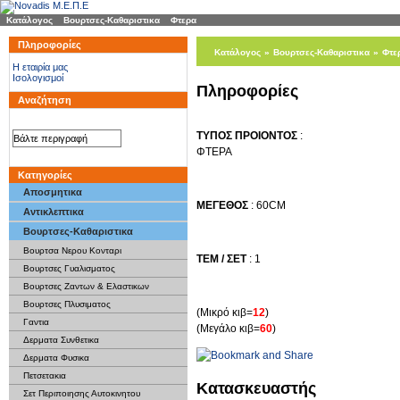
Κατάλογος
»
Βουρτσες-Καθαριστικα
»
Φτερα
Πληροφορίες
Κατάλογος
»
Βουρτσες-Καθαριστικα
»
Φτε
H εταιρία μας
Ισολογισμοί
Πληροφορίες
Αναζήτηση
ΤΥΠΟΣ ΠΡΟΙΟΝΤΟΣ
:
ΦΤΕΡΑ
Κατηγορίες
Αποσμητικα
ΜΕΓΕΘΟΣ
: 60CM
Αντικλεπτικα
Βουρτσες-Καθαριστικα
Βουρτσα Νερου Κονταρι
ΤΕΜ / ΣΕΤ
: 1
Βουρτσες Γυαλισματος
Βουρτσες Ζαντων & Ελαστικων
Βουρτσες Πλυσιματος
(Μικρό κιβ=
12
)
Γαντια
(Μεγάλο κιβ=
60
)
Δερματα Συνθετικα
Δερματα Φυσικα
Πετσετακια
Κατασκευαστής
Σετ Περιποιησης Αυτοκινητου