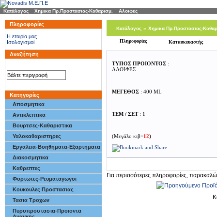
Κατάλογος
»
Χημικα Πρ.Προστασιας-Καθαρισμ.
»
Αλοιφες
Πληροφορίες
Κατάλογος
»
Χημικα Πρ.Προστασιας-Καθαρ
H εταιρία μας
Πληροφορίες
Ισολογισμοί
Κατασκευαστής
8777)]
Αναζήτηση
ΤΥΠΟΣ ΠΡΟΙΟΝΤΟΣ
:
ΑΛΟΙΦΕΣ
ΜΕΓΕΘΟΣ
: 400 ML
Κατηγορίες
Αποσμητικα
ΤΕΜ / ΣΕΤ
: 1
Αντικλεπτικα
Βουρτσες-Καθαριστικα
Υαλοκαθαριστηρες
(Μεγάλο κιβ=
12
)
Εργαλεια-Βοηθηματα-Εξαρτηματα
Διακοσμητικα
Καθρεπτες
Για περισσότερες πληροφορίες, παρακαλώ
Φορτωτες-Ρευματαγωγοι
Κουκουλες Προστασιας
Κ
Τασια Τροχων
Πυροπροστασια-Προιοντα
Αναγκης