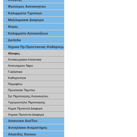
Φωτισμος Αυτοκινητου
Καλυμματα Τιμονιων
Μαξιλαρακια Διαφορα
Θηκες
Καλυμματα Αυτοκινήτων
Δαπεδα
Χημικα Πρ.Προστασιας-Καθαρισμ.
Αλοιφες
Αντισκωριακα-Λιπαντικα
Απιονισμενο Νερο
Γυαλιστικα
Καθαριοτητα
Παραφλου
Προστασια Ταμπλω
Σετ Περιποιησης Αυτοκινητου
Υγρομαντηλα Περιποιησης
Χημια Προιοντα Διαφορα
Χημικα Προιοντα Διαφορα
Λιπαντικα Αυτ/Του
Αντιηλιακα-Ανεμιστηρες
Αλυσιδες Χιονιου