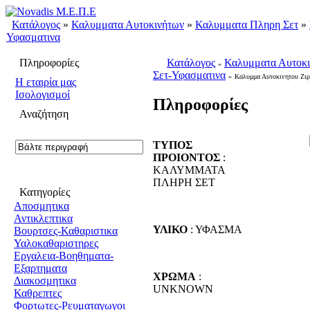
Κατάλογος
»
Καλυμματα Αυτοκινήτων
»
Καλυμματα Πληρη Σετ
»
Υφασματινα
Πληροφορίες
Κατάλογος
Καλυμματα Αυτοκ
»
Σετ-Υφασματινα
»
Καλυμμα Αυτοκινητου Ζιρ
H εταιρία μας
Ισολογισμοί
Πληροφορίες
Αναζήτηση
ΤΥΠΟΣ
ΠΡΟΙΟΝΤΟΣ
:
ΚΑΛΥΜΜΑΤΑ
ΠΛΗΡΗ ΣΕΤ
Κατηγορίες
Αποσμητικα
Αντικλεπτικα
ΥΛΙΚΟ
: ΥΦΑΣΜΑ
Βουρτσες-Καθαριστικα
Υαλοκαθαριστηρες
Εργαλεια-Βοηθηματα-
Εξαρτηματα
ΧΡΩΜΑ
:
Διακοσμητικα
UNKNOWN
Καθρεπτες
Φορτωτες-Ρευματαγωγοι