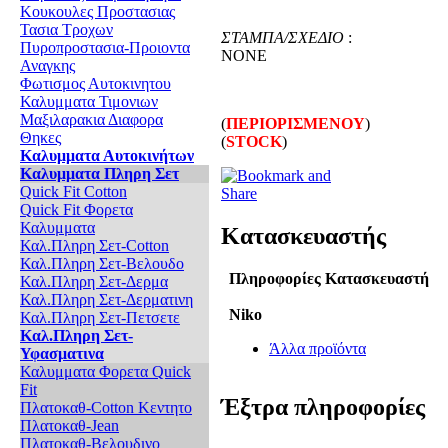
Κουκουλες Προστασιας
Τασια Τροχων
ΣΤΑΜΠΑ/ΣΧΕΔΙΟ
:
Πυροπροστασια-Προιοντα
NONE
Αναγκης
Φωτισμος Αυτοκινητου
Καλυμματα Τιμονιων
Μαξιλαρακια Διαφορα
(
ΠΕΡΙΟΡΙΣΜΕΝΟΥ
)
Θηκες
(
STOCK
)
Καλυμματα Αυτοκινήτων
Καλυμματα Πληρη Σετ
Quick Fit Cotton
Quick Fit Φορετα
Καλυμματα
Κατασκευαστής
Καλ.Πληρη Σετ-Cotton
Καλ.Πληρη Σετ-Βελουδο
Πληροφορίες Κατασκευαστή
Καλ.Πληρη Σετ-Δερμα
Καλ.Πληρη Σετ-Δερματινη
Niko
Καλ.Πληρη Σετ-Πετσετε
Καλ.Πληρη Σετ-
Άλλα προϊόντα
Υφασματινα
Καλυμματα Φορετα Quick
Fit
Έξτρα πληροφορίες
Πλατοκαθ-Cotton Κεντητο
Πλατοκαθ-Jean
Πλατοκαθ-Βελουδινο