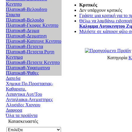
Κεντητο
Κριτικές
Πλατοκαθ-Βελουδινο
Δεν υπάρχουν κριτικές
Σταμπα
Γράψτε μια κριτική για το π
Πλατοκαθ-Βελουδο
Θέλω να λαμβάνω ειδοποιήσ
Πλατοκαθ-Γκοφρε Κεντητο
Καλυμμα Αυτοκινητου Ζι
Πλατοκαθ-Δερμα
Μιλήστε σε κάποιον φίλο σα
Πλατοκαθ-Δερματινη
Πλατοκαθ-Καπιτονε Κεντητο
Πλατοκαθ-Πετσετα
Πλατοκαθ-Πετσετα Ριχτη
Κεντημα
Κατηγορία
Κ
Πλατοκαθ-Πετσετε Κεντητο
Πλατοκαθ-Υφασματινα
Πλατοκαθ-Ψαθες
Δαπεδα
Χημικα Πρ.Προστασιας-
Καθαρισμ.
Λιπαντικα Αυτ/Του
Αντιηλιακα-Ανεμιστηρες
Αλυσιδες Χιονιου
Διαφορα
Όλα τα προϊόντα
Κατασκευαστές