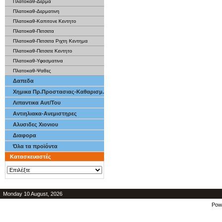
Πλατοκαθ-Δερμα
Πλατοκαθ-Δερματινη
Πλατοκαθ-Καπιτονε Κεντητο
Πλατοκαθ-Πετσετα
Πλατοκαθ-Πετσετα Ριχτη Κεντημα
Πλατοκαθ-Πετσετε Κεντητο
Πλατοκαθ-Υφασματινα
Πλατοκαθ-Ψαθες
Δαπεδα
Χημικα Πρ.Προστασιας-Καθαρισμ.
Λιπαντικα Αυτ/Του
Αντιηλιακα-Ανεμιστηρες
Αλυσιδες Χιονιου
Διαφορα
Όλα τα προϊόντα
Κατασκευαστές
Monday 10 August, 2026
Pow