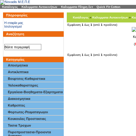
Κατάλογος
»
Καλυμματα Αυτοκινήτων
»
Καλυμματα Πληρη Σετ
»
Quick Fit Cotton
Πληροφορίες
Κατάλογος
»
Καλυμματα Αυτοκινήτων
»
Κα
H εταιρία μας
Εμφάνιση
1
έως
1
(από
1
προϊόντα)
Ισολογισμοί
Αναζήτηση
Κ
(
Εμφάνιση
1
έως
1
(από
1
προϊόντα)
Κατηγορίες
Αποσμητικα
Αντικλεπτικα
Βουρτσες-Καθαριστικα
Υαλοκαθαριστηρες
Εργαλεια-Βοηθηματα-Εξαρτηματα
Διακοσμητικα
Καθρεπτες
Φορτωτες-Ρευματαγωγοι
Κουκουλες Προστασιας
Τασια Τροχων
Πυροπροστασια-Προιοντα
Αναγκης