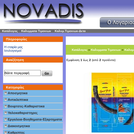
Κατάλογος
»
Καλυμματα Τιμονιων
»
Καλυμ.Τιμονιων-Δετα
Πληροφορίες
H εταιρία μας
Κατάλογος
»
Καλυμματα Τιμονιων
»
Καλυμ
Ισολογισμοί
Αναζήτηση
Εμφάνιση
1
έως
2
(από
2
προϊόντα)
Κατηγορίες
Αποσμητικα
Αντικλεπτικα
Βουρτσες-Καθαριστικα
Υαλοκαθαριστηρες
Εργαλεια-Βοηθηματα-Εξαρτηματα
Διακοσμητικα
Καθρεπτες