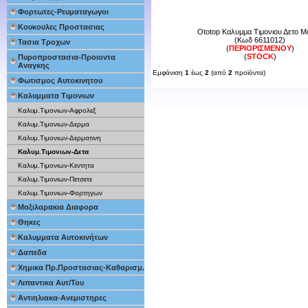
Φορτωτες-Ρευματαγωγοι
Κουκουλες Προστασιας
Ototop Καλυμμα Τιμονιου Δετο Μ
(Κωδ 6611012)
Τασια Τροχων
(
ΠΕΡΙΟΡΙΣΜΕΝΟΥ
)
(
STOCK
)
Πυροπροστασια-Προιοντα
Αναγκης
Εμφάνιση
1
έως
2
(από
2
προϊόντα)
Φωτισμος Αυτοκινητου
Καλυμματα Τιμονιων
Καλυμ.Τιμονιων-Αφρολεξ
Καλυμ.Τιμονιων-Δερμα
Καλυμ.Τιμονιων-Δερματινη
Καλυμ.Τιμονιων-Δετα
Καλυμ.Τιμονιων-Κεντητα
Καλυμ.Τιμονιων-Πετσετε
Καλυμ.Τιμονιων-Φορτηγων
Μαξιλαρακια Διαφορα
Θηκες
Καλυμματα Αυτοκινήτων
Δαπεδα
Χημικα Πρ.Προστασιας-Καθαρισμ.
Λιπαντικα Αυτ/Του
Αντιηλιακα-Ανεμιστηρες