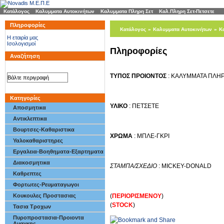
Κατάλογος
»
Καλυμματα Αυτοκινήτων
»
Καλυμματα Πληρη Σετ
»
Καλ.Πληρη Σετ-Πετσετε
Πληροφορίες
Κατάλογος
»
Καλυμματα Αυτοκινήτων
»
Κ
H εταιρία μας
Ισολογισμοί
Πληροφορίες
Αναζήτηση
ΤΥΠΟΣ ΠΡΟΙΟΝΤΟΣ
: ΚΑΛΥΜΜΑΤΑ ΠΛΗ
Κατηγορίες
ΥΛΙΚΟ
: ΠΕΤΣΕΤΕ
Αποσμητικα
Αντικλεπτικα
Βουρτσες-Καθαριστικα
ΧΡΩΜΑ
: ΜΠΛΕ-ΓΚΡΙ
Υαλοκαθαριστηρες
Εργαλεια-Βοηθηματα-Εξαρτηματα
Διακοσμητικα
ΣΤΑΜΠΑ/ΣΧΕΔΙΟ
: MICKEY-DONALD
Καθρεπτες
Φορτωτες-Ρευματαγωγοι
(
ΠΕΡΙΟΡΙΣΜΕΝΟΥ
)
Κουκουλες Προστασιας
(
STOCK
)
Τασια Τροχων
Πυροπροστασια-Προιοντα
Αναγκης