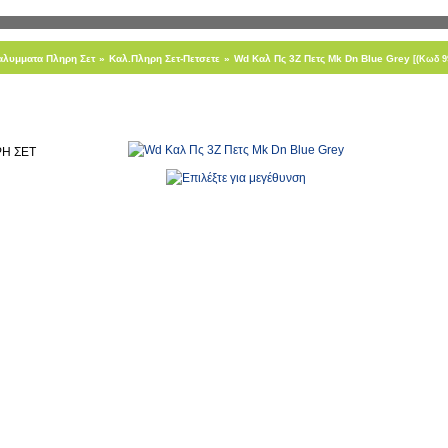
αλυμματα Πληρη Σετ
»
Καλ.Πληρη Σετ-Πετσετε
»
Wd Καλ Πς 3Ζ Πετς Mk Dn Blue Grey
[(Κωδ 9
ΡΗ ΣΕΤ