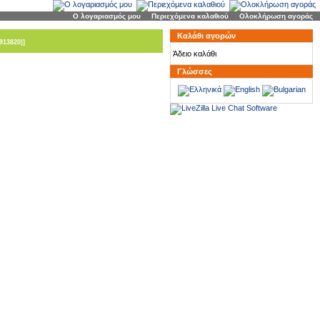
Ο λογαριασμός μου
|
Περιεχόμενα καλαθιού
|
Ολοκλήρωση αγοράς
Καλάθι αγορών
913820)]
Άδειο καλάθι
Γλώσσες