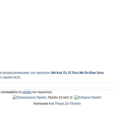
ια αλλαγές/ανανεώσεις του προϊόντος
Wd Καλ Πς 3Ζ Πετς Mk Dn Blue Grey
το προϊόν αυτό.
 επισκεφθείτε τη
σελίδα
του προιόντος.
Προϊόν 10 από 11
Κατηγορία
Καλ.Πληρη Σετ-Πετσετε