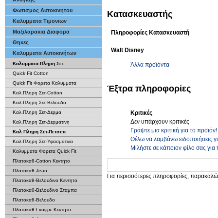
Φωτισμος Αυτοκινητου
Κατασκευαστής
Καλυμματα Τιμονιων
Μαξιλαρακια Διαφορα
Πληροφορίες Κατασκευαστή
Θηκες
Walt Disney
Καλυμματα Αυτοκινήτων
Καλυμματα Πληρη Σετ
Άλλα προϊόντα
Quick Fit Cotton
Quick Fit Φορετα Καλυμματα
Έξτρα πληροφορίες
Καλ.Πληρη Σετ-Cotton
Καλ.Πληρη Σετ-Βελουδο
Κριτικές
Καλ.Πληρη Σετ-Δερμα
Δεν υπάρχουν κριτικές
Καλ.Πληρη Σετ-Δερματινη
Γράψτε μια κριτική για το προϊόν!
Καλ.Πληρη Σετ-Πετσετε
Θέλω να λαμβάνω ειδοποιήσεις γ
Καλ.Πληρη Σετ-Υφασματινα
Μιλήστε σε κάποιον φίλο σας για 
Καλυμματα Φορετα Quick Fit
Πλατοκαθ-Cotton Κεντητο
Πλατοκαθ-Jean
Για περισσότερες πληροφορίες, παρακαλώ
Πλατοκαθ-Βελουδινο Κεντητο
Πλατοκαθ-Βελουδινο Σταμπα
Πλατοκαθ-Βελουδο
Πλατοκαθ-Γκοφρε Κεντητο