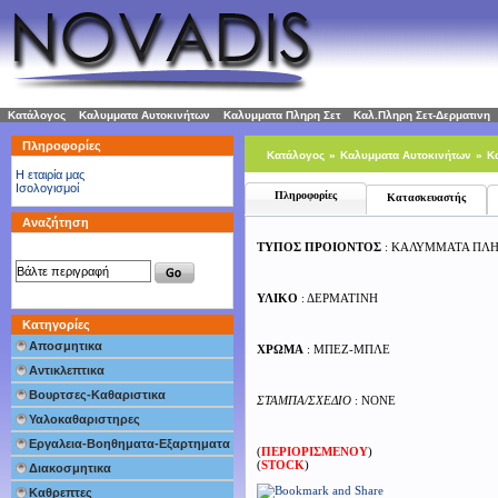
Κατάλογος
»
Καλυμματα Αυτοκινήτων
»
Καλυμματα Πληρη Σετ
»
Καλ.Πληρη Σετ-Δερματινη
Πληροφορίες
Κατάλογος
»
Καλυμματα Αυτοκινήτων
»
Κ
H εταιρία μας
Ισολογισμοί
Πληροφορίες
Κατασκευαστής
Αναζήτηση
ΤΥΠΟΣ ΠΡΟΙΟΝΤΟΣ
: ΚΑΛΥΜΜΑΤΑ ΠΛΗ
ΥΛΙΚΟ
: ΔΕΡΜΑΤΙΝΗ
Κατηγορίες
Αποσμητικα
ΧΡΩΜΑ
: ΜΠΕΖ-ΜΠΛΕ
Αντικλεπτικα
Βουρτσες-Καθαριστικα
ΣΤΑΜΠΑ/ΣΧΕΔΙΟ
: NONE
Υαλοκαθαριστηρες
Εργαλεια-Βοηθηματα-Εξαρτηματα
(
ΠΕΡΙΟΡΙΣΜΕΝΟΥ
)
(
STOCK
)
Διακοσμητικα
Καθρεπτες