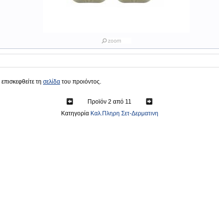
 επισκεφθείτε τη
σελίδα
του προιόντος.
Προϊόν 2 από 11
Κατηγορία
Καλ.Πληρη Σετ-Δερματινη