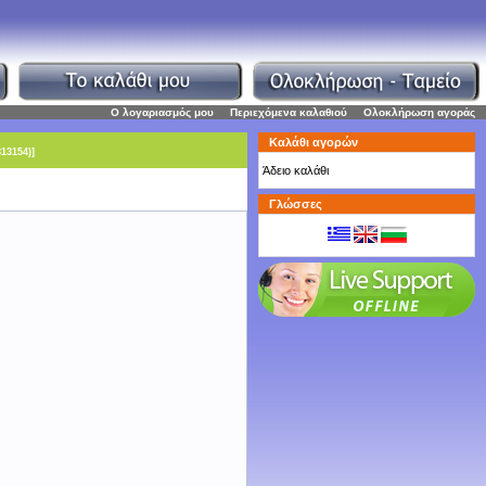
Ο λογαριασμός μου
|
Περιεχόμενα καλαθιού
|
Ολοκλήρωση αγοράς
Καλάθι αγορών
13154)]
Άδειο καλάθι
Γλώσσες