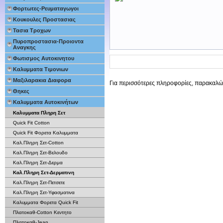
Φορτωτες-Ρευματαγωγοι
Κουκουλες Προστασιας
Τασια Τροχων
Πυροπροστασια-Προιοντα
Αναγκης
Φωτισμος Αυτοκινητου
Καλυμματα Τιμονιων
Μαξιλαρακια Διαφορα
Για περισσότερες πληροφορίες, παρακαλώ
Θηκες
Καλυμματα Αυτοκινήτων
Καλυμματα Πληρη Σετ
Quick Fit Cotton
Quick Fit Φορετα Καλυμματα
Καλ.Πληρη Σετ-Cotton
Καλ.Πληρη Σετ-Βελουδο
Καλ.Πληρη Σετ-Δερμα
Καλ.Πληρη Σετ-Δερματινη
Καλ.Πληρη Σετ-Πετσετε
Καλ.Πληρη Σετ-Υφασματινα
Καλυμματα Φορετα Quick Fit
Πλατοκαθ-Cotton Κεντητο
Πλατοκαθ-Jean