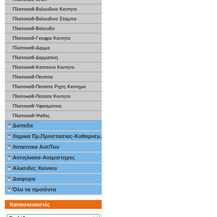
Πλατοκαθ-Βελουδινο Κεντητο
Πλατοκαθ-Βελουδινο Σταμπα
Πλατοκαθ-Βελουδο
Πλατοκαθ-Γκοφρε Κεντητο
Πλατοκαθ-Δερμα
Πλατοκαθ-Δερματινη
Πλατοκαθ-Καπιτονε Κεντητο
Πλατοκαθ-Πετσετα
Πλατοκαθ-Πετσετα Ριχτη Κεντημα
Πλατοκαθ-Πετσετε Κεντητο
Πλατοκαθ-Υφασματινα
Πλατοκαθ-Ψαθες
Δαπεδα
Χημικα Πρ.Προστασιας-Καθαρισμ.
Λιπαντικα Αυτ/Του
Αντιηλιακα-Ανεμιστηρες
Αλυσιδες Χιονιου
Διαφορα
Όλα τα προϊόντα
Κατασκευαστές