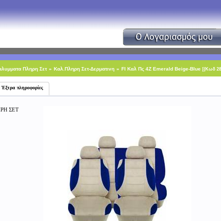
αλυμματα Πληρη Σετ
»
Καλ.Πληρη Σετ-Δερματινη
»
Fl Καλ Πς 4Ζ Emerald Beige-Blue
[(Κωδ 28
Έξτρα πληροφορίες
ΡΗ ΣΕΤ