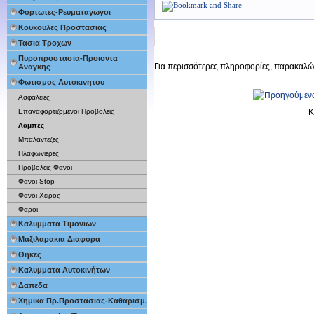
Φορτωτες-Ρευματαγωγοι
Κουκουλες Προστασιας
Τασια Τροχων
Πυροπροστασια-Προιοντα
Για περισσότερες πληροφορίες, παρακαλώ
Αναγκης
Φωτισμος Αυτοκινητου
Ασφαλειες
Επαναφορτιζομενοι Προβολεις
Κ
Λαμπες
Μπαλαντεζες
Πλαφωνιερες
Προβολεις-Φανοι
Φανοι Stop
Φανοι Χειρος
Φαροι
Καλυμματα Τιμονιων
Μαξιλαρακια Διαφορα
Θηκες
Καλυμματα Αυτοκινήτων
Δαπεδα
Χημικα Πρ.Προστασιας-Καθαρισμ.