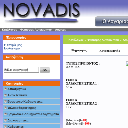
Κατάλογος
»
Φωτισμος Αυτοκινητου
»
Λαμπες
Πληροφορίες
Κατάλογος
»
Φωτισμος Αυτοκινητου
»
Λα
H εταιρία μας
Ισολογισμοί
Πληροφορίες
Κατασκευαστής
Αναζήτηση
ΤΥΠΟΣ ΠΡΟΙΟΝΤΟΣ
:
ΛΑΜΠΕΣ
ΕΙΔΙΚΑ
Κατηγορίες
ΧΑΡΑΚΤΗΡΙΣΤΙΚΑ 1
:
55W
Αποσμητικα
Αντικλεπτικα
ΕΙΔΙΚΑ
Βουρτσες-Καθαριστικα
ΧΑΡΑΚΤΗΡΙΣΤΙΚΑ 2
:
12V
Υαλοκαθαριστηρες
Εργαλεια-Βοηθηματα-Εξαρτηματα
(Μικρό κιβ=
10
)
Διακοσμητικα
(Μεγάλο κιβ=
100
)
Καθρεπτες