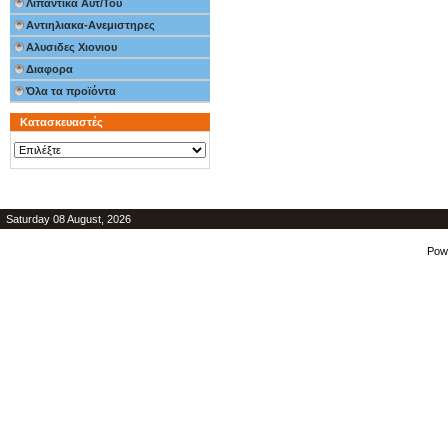
Λιπαντικα Αυτ/Του
Αντιηλιακα-Ανεμιστηρες
Αλυσιδες Χιονιου
Διαφορα
Όλα τα προϊόντα
Κατασκευαστές
Saturday 08 August, 2026
Pow