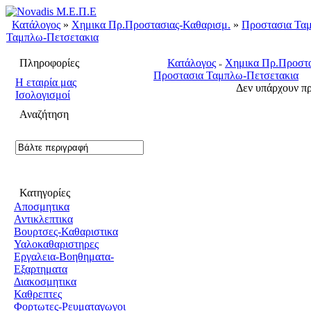
Κατάλογος
»
Χημικα Πρ.Προστασιας-Καθαρισμ.
»
Προστασια Τα
Ταμπλω-Πετσετακια
Πληροφορίες
Κατάλογος
Χημικα Πρ.Προστα
»
Προστασια Ταμπλω-Πετσετακια
H εταιρία μας
Δεν υπάρχουν πρ
Ισολογισμοί
Αναζήτηση
Κατηγορίες
Αποσμητικα
Αντικλεπτικα
Βουρτσες-Καθαριστικα
Υαλοκαθαριστηρες
Εργαλεια-Βοηθηματα-
Εξαρτηματα
Διακοσμητικα
Καθρεπτες
Φορτωτες-Ρευματαγωγοι