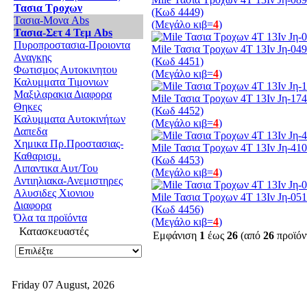
Τασια Τροχων
(Κωδ 4449)
Τασια-Μονα Abs
(Μεγάλο κιβ=
4
)
Τασια-Σετ 4 Τεμ Abs
Πυροπροστασια-Προιοντα
Mile Τασια Τροχων 4Τ 13Ιν Jη-049
Αναγκης
(Κωδ 4451)
Φωτισμος Αυτοκινητου
(Μεγάλο κιβ=
4
)
Καλυμματα Τιμονιων
Μαξιλαρακια Διαφορα
Mile Τασια Τροχων 4Τ 13Ιν Jη-17
Θηκες
(Κωδ 4452)
Καλυμματα Αυτοκινήτων
(Μεγάλο κιβ=
4
)
Δαπεδα
Χημικα Πρ.Προστασιας-
Mile Τασια Τροχων 4Τ 13Ιν Jη-410
Καθαρισμ.
(Κωδ 4453)
Λιπαντικα Αυτ/Του
(Μεγάλο κιβ=
4
)
Αντιηλιακα-Ανεμιστηρες
Αλυσιδες Χιονιου
Mile Τασια Τροχων 4Τ 13Ιν Jη-05
Διαφορα
(Κωδ 4456)
Όλα τα προϊόντα
(Μεγάλο κιβ=
4
)
Κατασκευαστές
Εμφάνιση
1
έως
26
(από
26
προϊόν
Friday 07 August, 2026