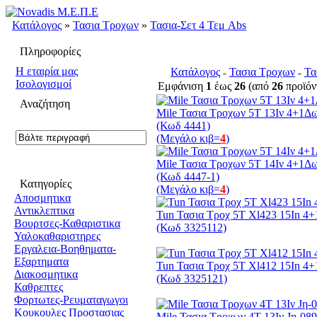
Κατάλογος
»
Τασια Τροχων
»
Τασια-Σετ 4 Τεμ Abs
Πληροφορίες
H εταιρία μας
Κατάλογος
Τασια Τροχων
Τα
»
»
Ισολογισμοί
Εμφάνιση
1
έως
26
(από
26
προϊόν
Αναζήτηση
Mile Τασια Τροχων 5Τ 13Ιν 4+1Δ
(Κωδ 4441)
(Μεγάλο κιβ=
4
)
Mile Τασια Τροχων 5Τ 14Ιν 4+1Δ
(Κωδ 4447-1)
Κατηγορίες
(Μεγάλο κιβ=
4
)
Αποσμητικα
Αντικλεπτικα
Tun Τασια Τροχ 5Τ Χl423 15In 4
Βουρτσες-Καθαριστικα
(Κωδ 3325112)
Υαλοκαθαριστηρες
Εργαλεια-Βοηθηματα-
Εξαρτηματα
Tun Τασια Τροχ 5Τ Χl412 15In 4
Διακοσμητικα
(Κωδ 3325121)
Καθρεπτες
Φορτωτες-Ρευματαγωγοι
Κουκουλες Προστασιας
Mile Τασια Τροχων 4Τ 13Ιν Jη-089