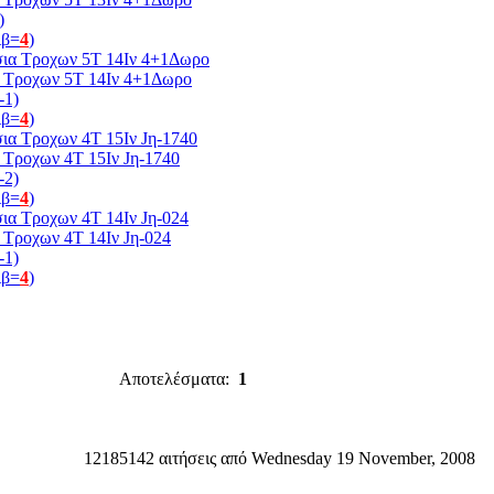
)
ιβ=
4
)
α Τροχων 5Τ 14Ιν 4+1Δωρο
-1)
ιβ=
4
)
 Τροχων 4Τ 15Ιν Jη-1740
-2)
ιβ=
4
)
 Τροχων 4Τ 14Ιν Jη-024
-1)
ιβ=
4
)
Αποτελέσματα:
1
12185142 αιτήσεις από Wednesday 19 November, 2008