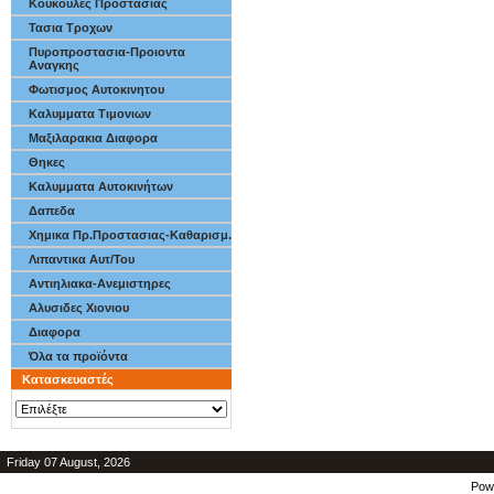
Κουκουλες Προστασιας
Τασια Τροχων
Πυροπροστασια-Προιοντα
Αναγκης
Φωτισμος Αυτοκινητου
Καλυμματα Τιμονιων
Μαξιλαρακια Διαφορα
Θηκες
Καλυμματα Αυτοκινήτων
Δαπεδα
Χημικα Πρ.Προστασιας-Καθαρισμ.
Λιπαντικα Αυτ/Του
Αντιηλιακα-Ανεμιστηρες
Αλυσιδες Χιονιου
Διαφορα
Όλα τα προϊόντα
Κατασκευαστές
Friday 07 August, 2026
Pow