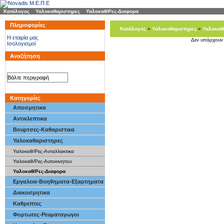
Κατάλογος
»
Υαλοκαθαριστηρες
»
Υαλοκαθ/Ρες-Διαφορα
Πληροφορίες
Κατάλογος
»
Υαλοκαθαριστηρες
»
Υαλοκαθ
H εταιρία μας
Δεν υπάρχουν 
Ισολογισμοί
Αναζήτηση
Κατηγορίες
Αποσμητικα
Αντικλεπτικα
Βουρτσες-Καθαριστικα
Υαλοκαθαριστηρες
Υαλοκαθ/Ρες-Ανταλλακτικα
Υαλοκαθ/Ρες-Αυτοκινητου
Υαλοκαθ/Ρες-Διαφορα
Εργαλεια-Βοηθηματα-Εξαρτηματα
Διακοσμητικα
Καθρεπτες
Φορτωτες-Ρευματαγωγοι