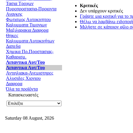
Τασια Τροχων
Κριτικές
Πυροπροστασια-Προιοντα
Δεν υπάρχουν κριτικές
Αναγκης
Γράψτε μια κριτική για το π
Φωτισμος Αυτοκινητου
Θέλω να λαμβάνω ειδοποιήσ
Καλυμματα Τιμονιων
Μιλήστε σε κάποιον φίλο σα
Μαξιλαρακια Διαφορα
Θηκες
Καλυμματα Αυτοκινήτων
Δαπεδα
Χημικα Πρ.Προστασιας-
Καθαρισμ.
Λιπαντικα Αυτ/Του
Λιπαντικα Αυτ/Του
Αντιηλιακα-Ανεμιστηρες
Αλυσιδες Χιονιου
Διαφορα
Όλα τα προϊόντα
Κατασκευαστές
Saturday 08 August, 2026