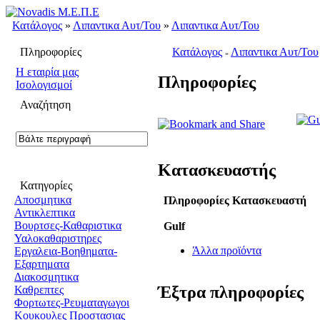
Κατάλογος
»
Λιπαντικα Αυτ/Του
»
Λιπαντικα Αυτ/Του
Πληροφορίες
Κατάλογος
Λιπαντικα Αυτ/Του
»
H εταιρία μας
Πληροφορίες
Ισολογισμοί
Αναζήτηση
Κατασκευαστής
Κατηγορίες
Αποσμητικα
Πληροφορίες Κατασκευαστή
Αντικλεπτικα
Βουρτσες-Καθαριστικα
Gulf
Υαλοκαθαριστηρες
Άλλα προϊόντα
Εργαλεια-Βοηθηματα-
Εξαρτηματα
Διακοσμητικα
Έξτρα πληροφορίες
Καθρεπτες
Φορτωτες-Ρευματαγωγοι
Κουκουλες Προστασιας