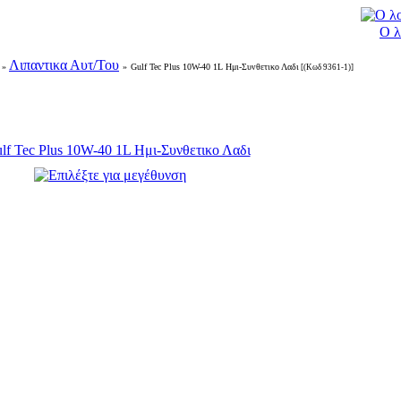
Ο λ
Λιπαντικα Αυτ/Του
»
»
Gulf Tec Plus 10W-40 1L Ημι-Συνθετικο Λαδι
[(Κωδ 9361-1)]