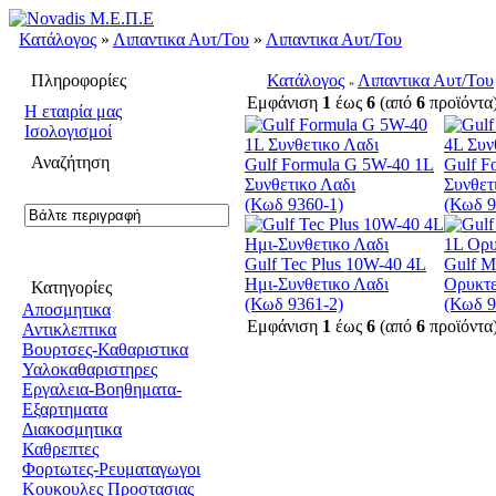
Κατάλογος
»
Λιπαντικα Αυτ/Του
»
Λιπαντικα Αυτ/Του
Πληροφορίες
Κατάλογος
Λιπαντικα Αυτ/Του
»
Εμφάνιση
1
έως
6
(από
6
προϊόντα
H εταιρία μας
Ισολογισμοί
Αναζήτηση
Gulf Formula G 5W-40 1L
Gulf F
Συνθετικο Λαδι
Συνθετ
(Κωδ 9360-1)
(Κωδ 9
Gulf Tec Plus 10W-40 4L
Gulf M
Ημι-Συνθετικο Λαδι
Ορυκτε
Κατηγορίες
(Κωδ 9361-2)
(Κωδ 9
Αποσμητικα
Εμφάνιση
1
έως
6
(από
6
προϊόντα
Αντικλεπτικα
Βουρτσες-Καθαριστικα
Υαλοκαθαριστηρες
Εργαλεια-Βοηθηματα-
Εξαρτηματα
Διακοσμητικα
Καθρεπτες
Φορτωτες-Ρευματαγωγοι
Κουκουλες Προστασιας