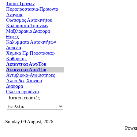
Τασια Τροχων
Πυροπροστασια-Προιοντα
Αναγκης
Φωτισμος Αυτοκινητου
Καλυμματα Τιμονιων
Μαξιλαρακια Διαφορα
Θηκες
Καλυμματα Αυτοκινήτων
Δαπεδα
Χημικα Πρ.Προστασιας-
Καθαρισμ.
Λιπαντικα Αυτ/Του
Λιπαντικα Αυτ/Του
Αντιηλιακα-Ανεμιστηρες
Αλυσιδες Χιονιου
Διαφορα
Όλα τα προϊόντα
Κατασκευαστές
Sunday 09 August, 2026
Powe