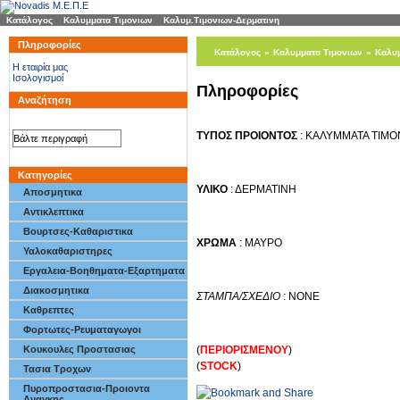
Κατάλογος
»
Καλυμματα Τιμονιων
»
Καλυμ.Τιμονιων-Δερματινη
Πληροφορίες
Κατάλογος
»
Καλυμματα Τιμονιων
»
Καλυμ
H εταιρία μας
Ισολογισμοί
Πληροφορίες
Αναζήτηση
ΤΥΠΟΣ ΠΡΟΙΟΝΤΟΣ
: ΚΑΛΥΜΜΑΤΑ ΤΙΜΟ
Κατηγορίες
ΥΛΙΚΟ
: ΔΕΡΜΑΤΙΝΗ
Αποσμητικα
Αντικλεπτικα
Βουρτσες-Καθαριστικα
ΧΡΩΜΑ
: ΜΑΥΡΟ
Υαλοκαθαριστηρες
Εργαλεια-Βοηθηματα-Εξαρτηματα
Διακοσμητικα
ΣΤΑΜΠΑ/ΣΧΕΔΙΟ
: NONE
Καθρεπτες
Φορτωτες-Ρευματαγωγοι
(
ΠΕΡΙΟΡΙΣΜΕΝΟΥ
)
Κουκουλες Προστασιας
(
STOCK
)
Τασια Τροχων
Πυροπροστασια-Προιοντα
Αναγκης