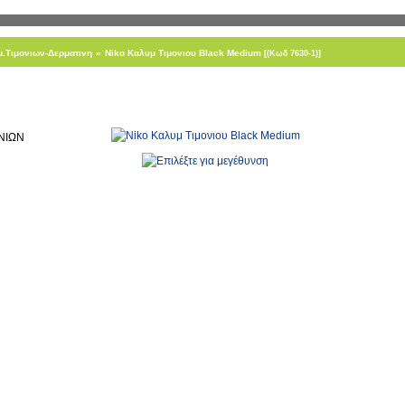
.Τιμονιων-Δερματινη
»
Niko Καλυμ Τιμονιου Black Medium
[(Κωδ 7630-1)]
ΝΙΩΝ