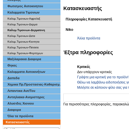
Φωτισμος Αυτοκινητου
Κατασκευαστής
Καλυμματα Τιμονιων
Καλυμ.Τιμονιων-Αφρολεξ
Πληροφορίες Κατασκευαστή
Καλυμ.Τιμονιων-Δερμα
Niko
Καλυμ.Τιμονιων-Δερματινη
Καλυμ.Τιμονιων-Δετα
Άλλα προϊόντα
Καλυμ.Τιμονιων-Κεντητα
Καλυμ.Τιμονιων-Πετσετε
Έξτρα πληροφορίες
Καλυμ.Τιμονιων-Φορτηγων
Μαξιλαρακια Διαφορα
Θηκες
Κριτικές
Δεν υπάρχουν κριτικές
Καλυμματα Αυτοκινήτων
Γράψτε μια κριτική για το προϊόν!
Δαπεδα
Θέλω να λαμβάνω ειδοποιήσεις γ
Χημικα Πρ.Προστασιας-Καθαρισμ.
Μιλήστε σε κάποιον φίλο σας για 
Λιπαντικα Αυτ/Του
Αντιηλιακα-Ανεμιστηρες
Αλυσιδες Χιονιου
Για περισσότερες πληροφορίες, παρακαλώ
Διαφορα
Όλα τα προϊόντα
Κατασκευαστές